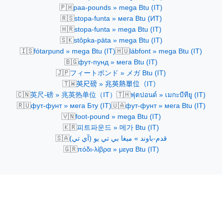
🇵🇭
paa-pounds » mega Btu (IT)
🇷🇸
stopa-funta » мега Btu (ИТ)
🇭🇷
stopa-funta » mega Btu (IT)
🇸🇰
stôpka-päta » mega Btu (IT)
🇮🇸
🇭🇺
fótarpund » mega Btu (IT)
lábfont » mega Btu (IT)
🇧🇬
фут-пунд » мега Btu (IT)
🇯🇵
フィートポンド » メガ Btu (IT)
🇹🇼
英尺磅 » 兆英熱單位（IT）
🇨🇳
🇹🇭
英尺-磅 » 兆英热单位（IT）
ฟุตปอนด์ » เมกะบีทียู (IT)
🇷🇺
🇺🇦
фут-фунт » мега Бту (IT)
фут-фунт » мега Btu (IT)
🇻🇳
foot-pound » mega Btu (IT)
🇰🇷
피트파운드 » 메가 Btu (IT)
🇸🇦
قدم-باوند » ميغا بي تي يو (آي تي)
🇬🇷
πόδι-λίβρα » μεγα Btu (IT)