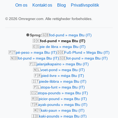
Om os
Kontakt os
Blog
Privatlivspolitik
© 2026 Omregner.com. Alle rettigheder forbeholdes.
🇬🇧
🌐 Sprog:
fod-pund » mega Btu (IT)
🇩🇰
fod-pund » mega Btu (IT)
🇪🇸
pie de libra » mega Btu (IT)
🇵🇹
🇩🇪
pé-peso » mega Btu (IT)
Fuß-Pfund » Mega Btu (IT)
🇳🇴
🇸🇪
fot-pund » mega Btu (IT)
fot-pund » mega Btu (IT)
🇫🇮
jalanjalkapaino » mega Btu (IT)
🇳🇱
voet-pond » mega Btu (IT)
🇫🇷
pied-livre » méga Btu (IT)
🇮🇹
piede-libbra » mega Btu (IT)
🇵🇱
stopa-funt » mega Btu (IT)
🇨🇿
stopa-pounds » mega Btu (IT)
🇷🇴
picior-pound » mega Btu (IT)
🇹🇷
ayak-poundu » mega Btu (IT)
🇲🇾
kaki-paun » mega Btu (IT)
🇮🇩
kaki-pounds » mega Btu (IT)