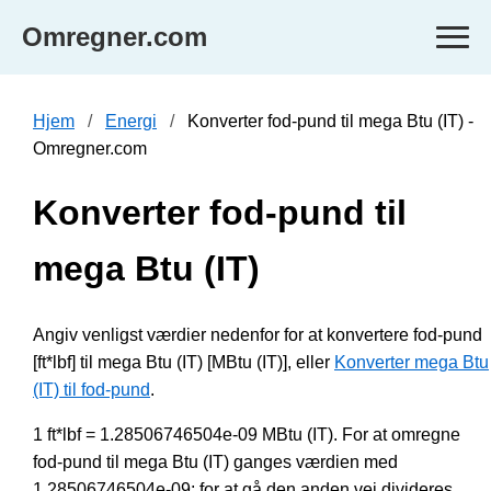
Omregner.com
Hjem
Energi
Konverter fod-pund til mega Btu (IT) -
Omregner.com
Konverter fod-pund til
mega Btu (IT)
Angiv venligst værdier nedenfor for at konvertere fod-pund
[ft*lbf] til mega Btu (IT) [MBtu (IT)], eller
Konverter mega Btu
(IT) til fod-pund
.
1 ft*lbf = 1.28506746504e-09 MBtu (IT). For at omregne
fod-pund til mega Btu (IT) ganges værdien med
1.28506746504e-09; for at gå den anden vej divideres