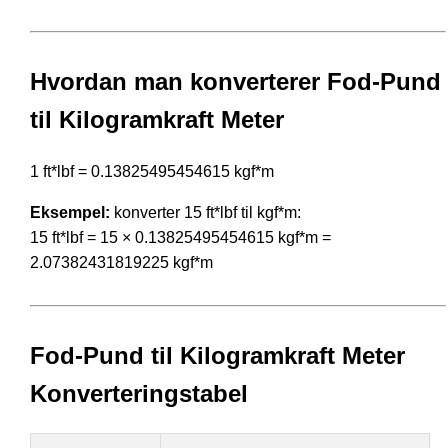
Hvordan man konverterer Fod-Pund
til Kilogramkraft Meter
1 ft*lbf = 0.13825495454615 kgf*m
Eksempel:
konverter 15 ft*lbf til kgf*m:
15 ft*lbf = 15 × 0.13825495454615 kgf*m =
2.07382431819225 kgf*m
Fod-Pund til Kilogramkraft Meter
Konverteringstabel