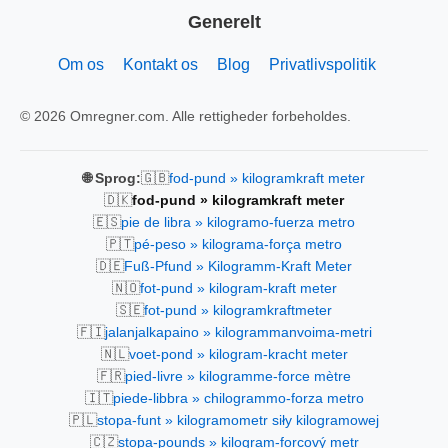
Generelt
Om os
Kontakt os
Blog
Privatlivspolitik
© 2026 Omregner.com. Alle rettigheder forbeholdes.
🇬🇧
🌐 Sprog:
fod-pund » kilogramkraft meter
🇩🇰
fod-pund » kilogramkraft meter
🇪🇸
pie de libra » kilogramo-fuerza metro
🇵🇹
pé-peso » kilograma-força metro
🇩🇪
Fuß-Pfund » Kilogramm-Kraft Meter
🇳🇴
fot-pund » kilogram-kraft meter
🇸🇪
fot-pund » kilogramkraftmeter
🇫🇮
jalanjalkapaino » kilogrammanvoima-metri
🇳🇱
voet-pond » kilogram-kracht meter
🇫🇷
pied-livre » kilogramme-force mètre
🇮🇹
piede-libbra » chilogrammo-forza metro
🇵🇱
stopa-funt » kilogramometr siły kilogramowej
🇨🇿
stopa-pounds » kilogram-forcový metr