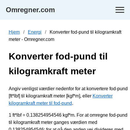
Omregner.com
Hjem
Energi
Konverter fod-pund til kilogramkraft
meter - Omregner.com
Konverter fod-pund til
kilogramkraft meter
Angiv venligst værdier nedenfor for at konvertere fod-pund
[ft*lbf] til kilogramkraft meter [kgf*m], eller
Konverter
kilogramkraft meter til fod-pund
.
1 ft*lbf = 0.138254954546 kgf*m. For at omregne fod-pund
til kilogramkraft meter ganges værdien med
0.138254954546; for at gå den anden vej divideres med