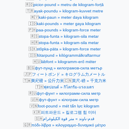
🇷🇴
picior-pound » metru de kilogram-forță
🇹🇷
ayak-poundu » kilogram-kuvvet metre
🇲🇾
kaki-paun » meter daya kilogram
🇮🇩
kaki-pounds » meter gaya kilogram
🇵🇭
paa-pounds » kilogram-force meter
🇷🇸
stopa-funta » kilogram-sila metar
🇭🇷
stopa-funta » kilogram-sila metar
🇸🇰
stôpka-päta » kilogram-force meter
🇮🇸
fótarpund » kílógrammálkraftarmur
🇭🇺
lábfont » kilogramm-erő méter
🇧🇬
фут-пунд » килограмов-сила метър
🇯🇵
フィートポンド » キログラム力メートル
🇹🇼
🇨🇳
英尺磅 » 公斤力米
英尺-磅 » 千克力米
🇹🇭
ฟุตปอนด์ » กิโลกรัม-แรงเมตร
🇷🇺
фут-фунт » килограмм-сила метр
🇺🇦
фут-фунт » кілограм-сила метр
🇻🇳
foot-pound » mét tấn lực kilogram
🇰🇷
피트파운드 » 킬로그램 힘 미터
🇸🇦
قدم-باوند » متر قوة الكيلوغرام
🇬🇷
πόδι-λίβρα » κιλογραμμο-δυναμικό μέτρο