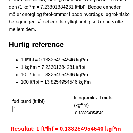
den (1 kgf*m = 7.23301384231 ft*lbf). Begge enheder
måler energi og forekommer i både hverdags- og tekniske
beregninger, så det er ofte nyttigt hurtigt at kunne skifte
mellem dem.
Hurtig reference
1 ft*lbf = 0.138254954546 kgf*m
1 kgf*m = 7.23301384231 ft*lbf
10 ft*lbf = 1.38254954546 kgf*m
100 ft*lbf = 13.8254954546 kgf*m
kilogramkraft meter
fod-pund (ft*lbf)
(kgf*m)
Resultat: 1 ft*lbf = 0.138254954546 kgf*m