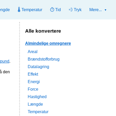
ængde
🌡️ Temperatur
⏱️ Tid
💨 Tryk
Mere...
Alle konvertere
Almindelige omregnere
Areal
Brændstofforbrug
d-pund
.
Datalagring
gå den
Effekt
Energi
Force
Hastighed
Længde
Temperatur