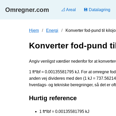
Omregner.com
📐 Areal
💾 Datalagring
Hjem
Energi
Konverter fod-pund til kilo
Konverter fod-pund til
Angiv venligst værdier nedenfor for at konvertere f
1 ft*lbf = 0.00135581795 kJ. For at omregne fo
anden vej divideres med den (1 kJ = 737.56214
hverdags- og tekniske beregninger, så det er oft
Hurtig reference
1 ft*lbf = 0.00135581795 kJ