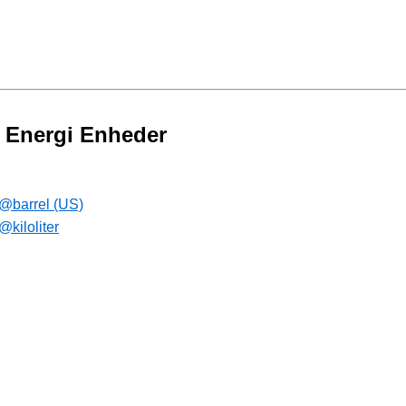
t Energi Enheder
 @barrel (US)
@kiloliter