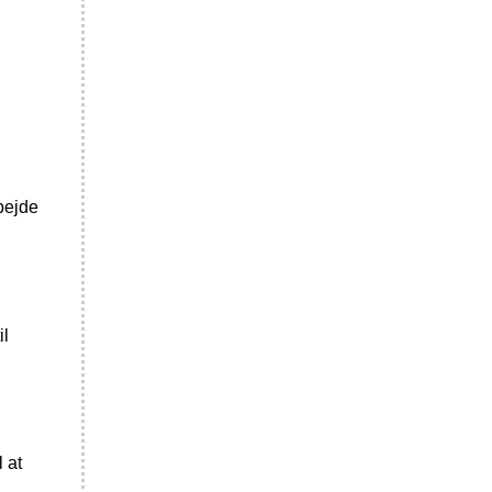
rbejde
il
 at