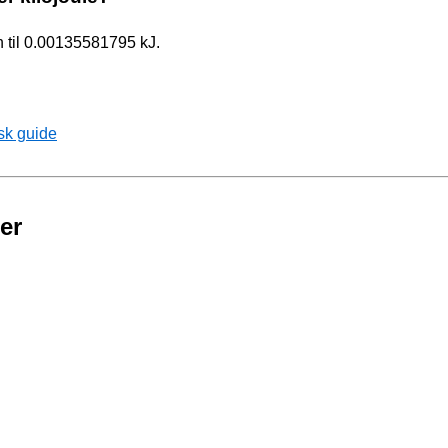
un til 0.00135581795 kJ.
sk guide
er