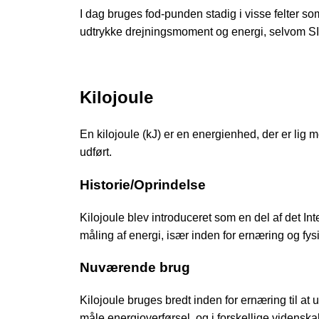
I dag bruges fod-punden stadig i visse felter som 
udtrykke drejningsmoment og energi, selvom SI-
Kilojoule
En kilojoule (kJ) er en energienhed, der er lig me
udført.
Historie/Oprindelse
Kilojoule blev introduceret som en del af det In
måling af energi, især inden for ernæring og fys
Nuværende brug
Kilojoule bruges bredt inden for ernæring til at 
måle energioverførsel, og i forskellige videnska