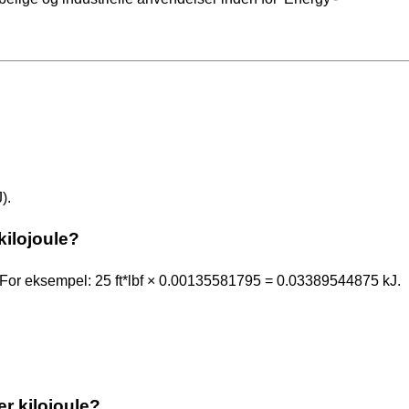
).
kilojoule?
or eksempel: 25 ft*lbf × 0.00135581795 = 0.03389544875 kJ.
er kilojoule?