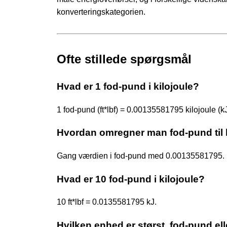
konverteringskategorien.
Ofte stillede spørgsmål
Hvad er 1 fod-pund i kilojoule?
1 fod-pund (ft*lbf) = 0.00135581795 kilojoule (kJ
Hvordan omregner man fod-pund til 
Gang værdien i fod-pund med 0.00135581795. F
Hvad er 10 fod-pund i kilojoule?
10 ft*lbf = 0.0135581795 kJ.
Hvilken enhed er størst, fod-pund ell