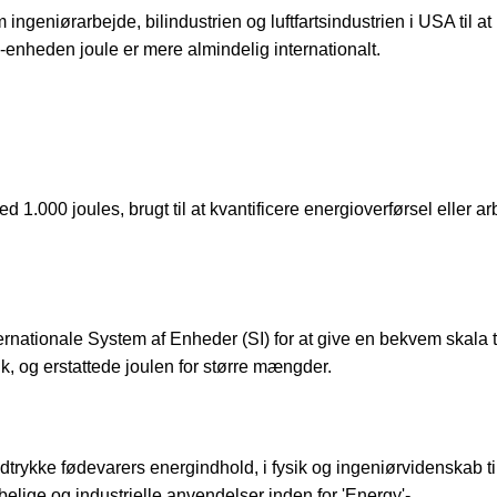
ingeniørarbejde, bilindustrien og luftfartsindustrien i USA til at
enheden joule er mere almindelig internationalt.
d 1.000 joules, brugt til at kvantificere energioverførsel eller a
ternationale System af Enheder (SI) for at give en bekvem skala t
ik, og erstattede joulen for større mængder.
udtrykke fødevarers energindhold, i fysik og ingeniørvidenskab til
belige og industrielle anvendelser inden for 'Energy'-