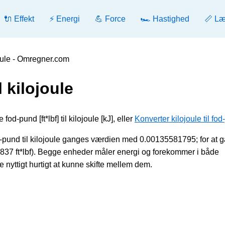
🔌 Effekt
⚡ Energi
💪 Force
🏎️ Hastighed
📏 L
joule - Omregner.com
 kilojoule
od-pund [ft*lbf] til kilojoule [kJ], eller
Konverter kilojoule til fo
d-pund til kilojoule ganges værdien med 0.00135581795; for at 
837 ft*lbf). Begge enheder måler energi og forekommer i både
e nyttigt hurtigt at kunne skifte mellem dem.