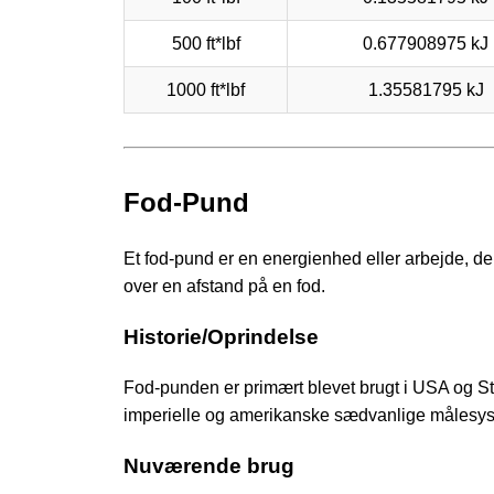
500 ft*lbf
0.677908975 kJ
1000 ft*lbf
1.35581795 kJ
Fod-Pund
Et fod-pund er en energienhed eller arbejde, der
over en afstand på en fod.
Historie/Oprindelse
Fod-punden er primært blevet brugt i USA og S
imperielle og amerikanske sædvanlige målesyst
Nuværende brug