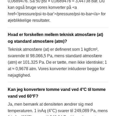
0,0689476. Så 50 psi × 0,0689476 = 3,44738 bar. Du
kan også bruge vores konverter på <a
href='/pressure/psi-to-bar'>/pressure/psi-to-bar</a> for
øjeblikkelige resultater.
Hvad er forskellen mellem teknisk atmosfære (at)
og standard atmosfære (atm)?
Teknisk atmosfære (at) er defineret som 1 kgf/cm²,
svarende til 98.066,5 Pa, mens standard atmosfære
(atm) er 101.325 Pa. De er tætte, men ikke identiske; 1
at ≈ 0,9678 atm. Vores konverter inkluderer begge for
nøjagtighed.
Kan jeg konvertere tomme vand ved 4°C til tomme
vand ved 60°F?
Ja, men bemærk at densiteten ændrer sig med
temperaturen. 1 inAq (4°C) svarer til 249,089 Pa, mens