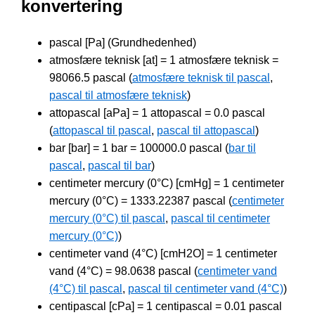
konvertering
pascal [Pa] (Grundhedenhed)
atmosfære teknisk [at] = 1 atmosfære teknisk =
98066.5 pascal (
atmosfære teknisk til pascal
,
pascal til atmosfære teknisk
)
attopascal [aPa] = 1 attopascal = 0.0 pascal
(
attopascal til pascal
,
pascal til attopascal
)
bar [bar] = 1 bar = 100000.0 pascal (
bar til
pascal
,
pascal til bar
)
centimeter mercury (0°C) [cmHg] = 1 centimeter
mercury (0°C) = 1333.22387 pascal (
centimeter
mercury (0°C) til pascal
,
pascal til centimeter
mercury (0°C)
)
centimeter vand (4°C) [cmH2O] = 1 centimeter
vand (4°C) = 98.0638 pascal (
centimeter vand
(4°C) til pascal
,
pascal til centimeter vand (4°C)
)
centipascal [cPa] = 1 centipascal = 0.01 pascal