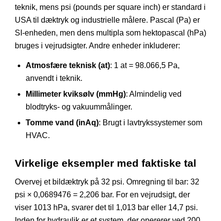
teknik, mens psi (pounds per square inch) er standard i
USA til dæktryk og industrielle målere. Pascal (Pa) er
SI-enheden, men dens multipla som hektopascal (hPa)
bruges i vejrudsigter. Andre enheder inkluderer:
Atmosfære teknisk (at)
: 1 at = 98.066,5 Pa,
anvendt i teknik.
Millimeter kviksølv (mmHg)
: Almindelig ved
blodtryks- og vakuummålinger.
Tomme vand (inAq)
: Brugt i lavtrykssystemer som
HVAC.
Virkelige eksempler med faktiske tal
Overvej et bildæktryk på 32 psi. Omregning til bar: 32
psi × 0,0689476 = 2,206 bar. For en vejrudsigt, der
viser 1013 hPa, svarer det til 1,013 bar eller 14,7 psi.
Inden for hydraulik er et system, der opererer ved 200