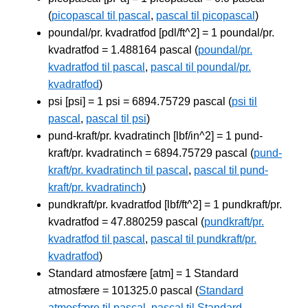
(
picopascal til pascal
,
pascal til picopascal
)
poundal/pr. kvadratfod [pdl/ft^2] = 1 poundal/pr.
kvadratfod = 1.488164 pascal (
poundal/pr.
kvadratfod til pascal
,
pascal til poundal/pr.
kvadratfod
)
psi [psi] = 1 psi = 6894.75729 pascal (
psi til
pascal
,
pascal til psi
)
pund-kraft/pr. kvadratinch [lbf/in^2] = 1 pund-
kraft/pr. kvadratinch = 6894.75729 pascal (
pund-
kraft/pr. kvadratinch til pascal
,
pascal til pund-
kraft/pr. kvadratinch
)
pundkraft/pr. kvadratfod [lbf/ft^2] = 1 pundkraft/pr.
kvadratfod = 47.880259 pascal (
pundkraft/pr.
kvadratfod til pascal
,
pascal til pundkraft/pr.
kvadratfod
)
Standard atmosfære [atm] = 1 Standard
atmosfære = 101325.0 pascal (
Standard
atmosfære til pascal
,
pascal til Standard