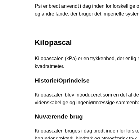
Psi er bredt anvendt i dag inden for forskellige
og andre lande, der bruger det imperielle syste
Kilopascal
Kilopascalen (kPa) er en trykkenhed, der er lig
kvadratmeter.
Historie/Oprindelse
Kilopascalen blev introduceret som en del af det
videnskabelige og ingeniørmæssige sammenhænge
Nuværende brug
Kilopascalen bruges i dag bredt inden for forskel
herunder dæktryk, blodtryk og atmosfærisk tryk.