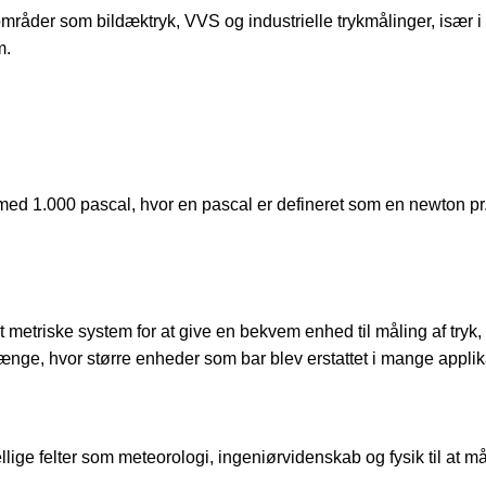
 områder som bildæktryk, VVS og industrielle trykmålinger, især 
m.
 med 1.000 pascal, hvor en pascal er defineret som en newton pr
 metriske system for at give en bekvem enhed til måling af tryk, 
, hvor større enheder som bar blev erstattet i mange applika
lige felter som meteorologi, ingeniørvidenskab og fysik til at må