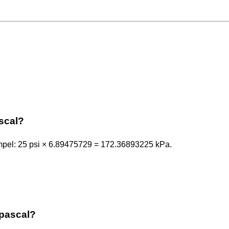
scal?
pel: 25 psi × 6.89475729 = 172.36893225 kPa.
opascal?