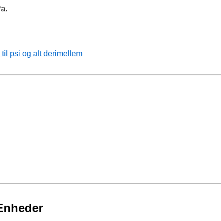
Pa.
il psi og alt derimellem
 Enheder