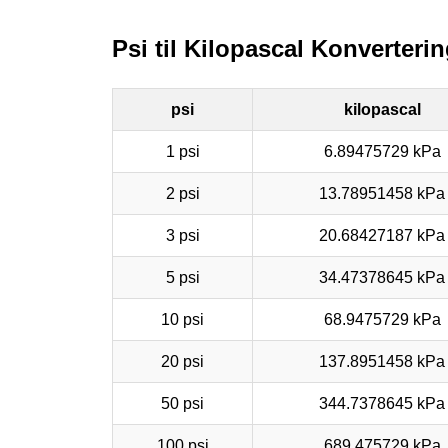
Psi til Kilopascal Konverteri
psi
kilopascal
1 psi
6.89475729 kPa
2 psi
13.78951458 kPa
3 psi
20.68427187 kPa
5 psi
34.47378645 kPa
10 psi
68.9475729 kPa
20 psi
137.8951458 kPa
50 psi
344.7378645 kPa
100 psi
689.475729 kPa