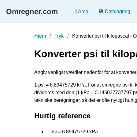
Omregner.com
📐 Areal
💾 Datalagring
Hjem
Tryk
Konverter psi til kilopascal -
Konverter psi til kilo
Angiv venligst værdier nedenfor for at konvertere 
1 psi = 6.89475729 kPa. For at omregne psi til
divideres med den (1 kPa = 0.145037737797 ps
tekniske beregninger, så det er ofte nyttigt hurt
Hurtig reference
1 psi = 6.89475729 kPa