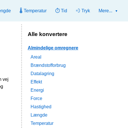
ængde
🌡️ Temperatur
⏱️ Tid
💨 Tryk
Mere...
Alle konvertere
Almindelige omregnere
Areal
Brændstofforbrug
Datalagring
n vej
Effekt
og
Energi
Force
Hastighed
Længde
Temperatur