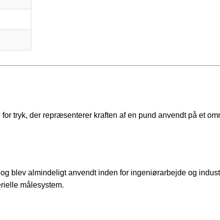
for tryk, der repræsenterer kraften af en pund anvendt på et om
g blev almindeligt anvendt inden for ingeniørarbejde og industr
erielle målesystem.