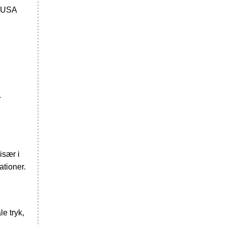
i USA
.
især i
tioner.
le tryk,