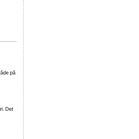
råde på
i. Det