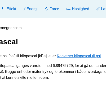
🔌 Effekt
⚡ Energi
💪 Force
🏎️ Hastighed
📏 L
 Omregner.com
pascal
psi [psi] til kilopascal [kPa], eller
Konverter kilopascal til psi
.
 kilopascal ganges værdien med 6.89475729; for at gå den ande
i). Begge enheder måler tryk og forekommer i både hverdags- 
igt at kunne skifte mellem dem.