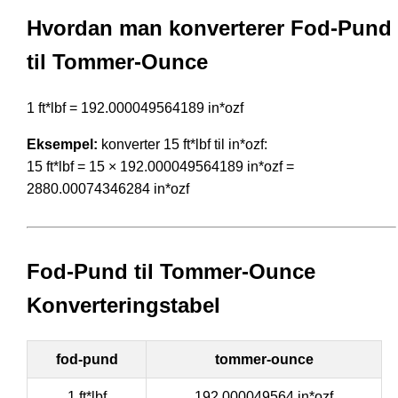
Hvordan man konverterer Fod-Pund
til Tommer-Ounce
1 ft*lbf = 192.000049564189 in*ozf
Eksempel:
konverter 15 ft*lbf til in*ozf:
15 ft*lbf = 15 × 192.000049564189 in*ozf =
2880.00074346284 in*ozf
Fod-Pund til Tommer-Ounce
Konverteringstabel
fod-pund
tommer-ounce
1 ft*lbf
192.000049564 in*ozf