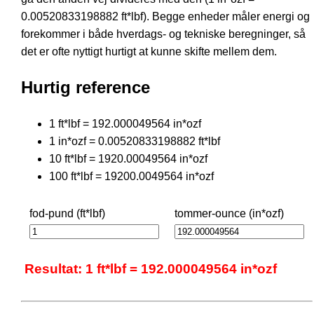
0.00520833198882 ft*lbf). Begge enheder måler energi og
forekommer i både hverdags- og tekniske beregninger, så
det er ofte nyttigt hurtigt at kunne skifte mellem dem.
Hurtig reference
1 ft*lbf = 192.000049564 in*ozf
1 in*ozf = 0.00520833198882 ft*lbf
10 ft*lbf = 1920.00049564 in*ozf
100 ft*lbf = 19200.0049564 in*ozf
fod-pund (ft*lbf)
tommer-ounce (in*ozf)
Resultat: 1 ft*lbf = 192.000049564 in*ozf