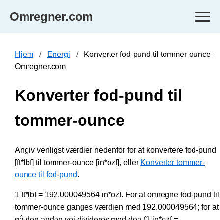
Omregner.com
Hjem
Energi
Konverter fod-pund til tommer-ounce -
Omregner.com
Konverter fod-pund til
tommer-ounce
Angiv venligst værdier nedenfor for at konvertere fod-pund
[ft*lbf] til tommer-ounce [in*ozf], eller
Konverter tommer-
ounce til fod-pund
.
1 ft*lbf = 192.000049564 in*ozf. For at omregne fod-pund til
tommer-ounce ganges værdien med 192.000049564; for at
gå den anden vej divideres med den (1 in*ozf =