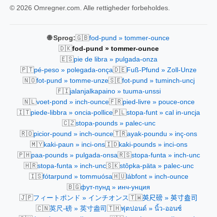
© 2026 Omregner.com. Alle rettigheder forbeholdes.
🇬🇧
🌐 Sprog:
fod-pund » tommer-ounce
🇩🇰
fod-pund » tommer-ounce
🇪🇸
pie de libra » pulgada-onza
🇵🇹
🇩🇪
pé-peso » polegada-onça
Fuß-Pfund » Zoll-Unze
🇳🇴
🇸🇪
fot-pund » tomme-unze
fot-pund » tuminch-uncj
🇫🇮
jalanjalkapaino » tuuma-unssi
🇳🇱
🇫🇷
voet-pond » inch-ounce
pied-livre » pouce-once
🇮🇹
🇵🇱
piede-libbra » oncia-pollice
stopa-funt » cal in-uncja
🇨🇿
stopa-pounds » palec-unc
🇷🇴
🇹🇷
picior-pound » inch-ounce
ayak-poundu » inç-ons
🇲🇾
🇮🇩
kaki-paun » inci-ons
kaki-pounds » inci-ons
🇵🇭
🇷🇸
paa-pounds » pulgada-onsa
stopa-funta » inch-unc
🇭🇷
🇸🇰
stopa-funta » inch-unc
stôpka-päta » palec-unc
🇮🇸
🇭🇺
fótarpund » tommuósa
lábfont » inch-ounce
🇧🇬
фут-пунд » инч-унция
🇯🇵
🇹🇼
フィートポンド » インチオンス
英尺磅 » 英寸盎司
🇨🇳
🇹🇭
英尺-磅 » 英寸盎司
ฟุตปอนด์ » นิ้ว-ออนซ์