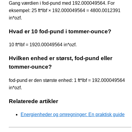
Gang værdien i fod-pund med 192.000049564. For
eksempel: 25 ft*lbf × 192.000049564 = 4800.0012391
in*ozf.
Hvad er 10 fod-pund i tommer-ounce?
10 ft*lbf = 1920.00049564 in*ozf.
Hvilken enhed er størst, fod-pund eller
tommer-ounce?
fod-pund er den største enhed: 1 ft*lbf = 192.000049564
in*ozf.
Relaterede artikler
Energienheder og omregninger: En praktisk guide