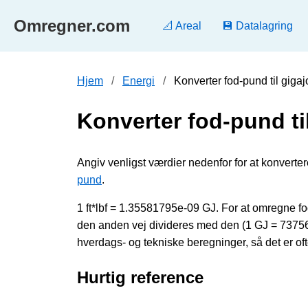
Omregner.com
📐 Areal
💾 Datalagring
Hjem
Energi
Konverter fod-pund til giga
Konverter fod-pund ti
Angiv venligst værdier nedenfor for at konvertere 
pund
.
1 ft*lbf = 1.35581795e-09 GJ. For at omregne f
den anden vej divideres med den (1 GJ = 73756
hverdags- og tekniske beregninger, så det er oft
Hurtig reference