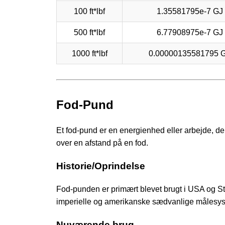
100 ft*lbf
1.35581795e-7 GJ
500 ft*lbf
6.77908975e-7 GJ
1000 ft*lbf
0.00000135581795 
Fod-Pund
Et fod-pund er en energienhed eller arbejde, der
over en afstand på en fod.
Historie/Oprindelse
Fod-punden er primært blevet brugt i USA og S
imperielle og amerikanske sædvanlige målesyst
Nuværende brug