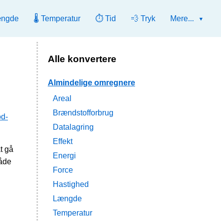
ængde
🌡️ Temperatur
⏱️ Tid
💨 Tryk
Mere...
Alle konvertere
Almindelige omregnere
Areal
Brændstofforbrug
od-
Datalagring
Effekt
t gå
Energi
både
Force
Hastighed
Længde
Temperatur