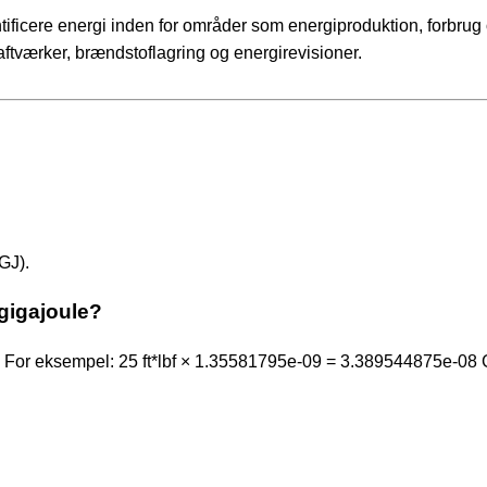
ntificere energi inden for områder som energiproduktion, forbrug
aftværker, brændstoflagring og energirevisioner.
GJ).
gigajoule?
For eksempel: 25 ft*lbf × 1.35581795e-09 = 3.389544875e-08 