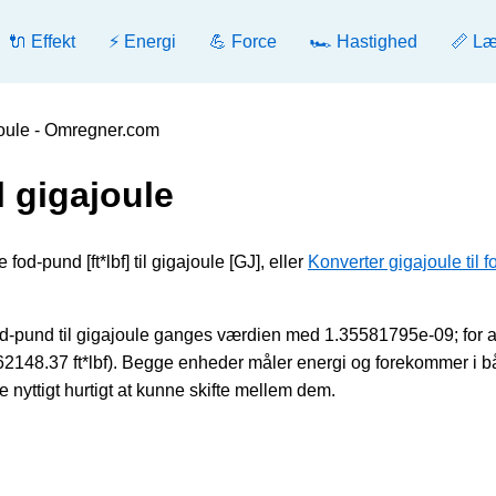
🔌 Effekt
⚡ Energi
💪 Force
🏎️ Hastighed
📏 L
joule - Omregner.com
l gigajoule
fod-pund [ft*lbf] til gigajoule [GJ], eller
Konverter gigajoule til f
od-pund til gigajoule ganges værdien med 1.35581795e-09; for a
2148.37 ft*lbf). Begge enheder måler energi og forekommer i 
e nyttigt hurtigt at kunne skifte mellem dem.