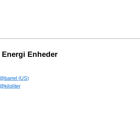
t Energi Enheder
 @barrel (US)
@kiloliter