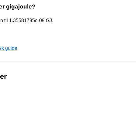
er gigajoule?
kun til 1.35581795e-09 GJ.
sk guide
er