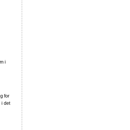
m i
g for
i det