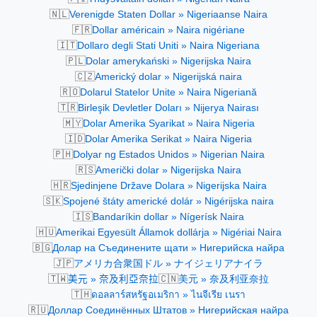
🇳🇱
Verenigde Staten Dollar » Nigeriaanse Naira
🇫🇷
Dollar américain » Naira nigériane
🇮🇹
Dollaro degli Stati Uniti » Naira Nigeriana
🇵🇱
Dolar amerykański » Nigerijska Naira
🇨🇿
Americký dolar » Nigerijská naira
🇷🇴
Dolarul Statelor Unite » Naira Nigeriană
🇹🇷
Birleşik Devletler Doları » Nijerya Nairası
🇲🇾
Dolar Amerika Syarikat » Naira Nigeria
🇮🇩
Dolar Amerika Serikat » Naira Nigeria
🇵🇭
Dolyar ng Estados Unidos » Nigerian Naira
🇷🇸
Američki dolar » Nigerijska Naira
🇭🇷
Sjedinjene Države Dolara » Nigerijska Naira
🇸🇰
Spojené štáty americké dolár » Nigérijska naira
🇮🇸
Bandaríkin dollar » Nígerísk Naira
🇭🇺
Amerikai Egyesült Államok dollárja » Nigériai Naira
🇧🇬
Долар на Съединените щати » Нигерийска найра
🇯🇵
アメリカ合衆国ドル » ナイジェリアナイラ
🇹🇼
🇨🇳
美元 » 奈及利亞奈拉
美元 » 奈及利亚奈拉
🇹🇭
ดอลลาร์สหรัฐอเมริกา » ไนจีเรีย เนรา
🇷🇺
Доллар Соединённых Штатов » Нигерийская найра