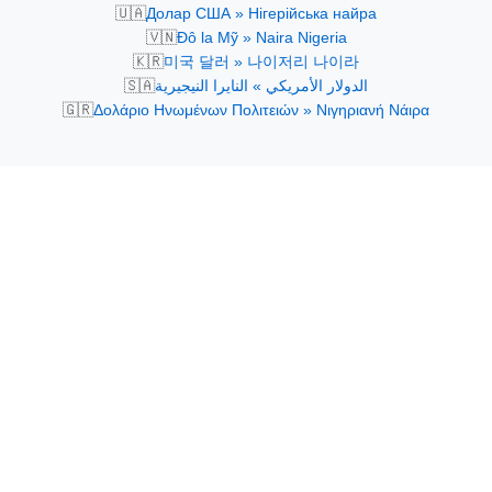
🇺🇦
Долар США » Нігерійська найра
🇻🇳
Đô la Mỹ » Naira Nigeria
🇰🇷
미국 달러 » 나이저리 나이라
🇸🇦
الدولار الأمريكي » النايرا النيجيرية
🇬🇷
Δολάριο Ηνωμένων Πολιτειών » Νιγηριανή Νάιρα