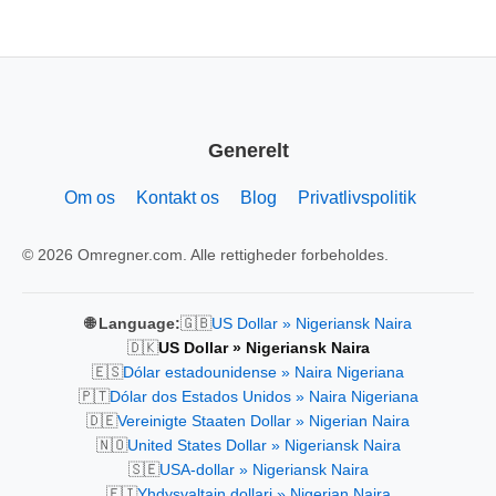
Generelt
Om os
Kontakt os
Blog
Privatlivspolitik
© 2026 Omregner.com. Alle rettigheder forbeholdes.
🇬🇧
🌐 Language:
US Dollar » Nigeriansk Naira
🇩🇰
US Dollar » Nigeriansk Naira
🇪🇸
Dólar estadounidense » Naira Nigeriana
🇵🇹
Dólar dos Estados Unidos » Naira Nigeriana
🇩🇪
Vereinigte Staaten Dollar » Nigerian Naira
🇳🇴
United States Dollar » Nigeriansk Naira
🇸🇪
USA-dollar » Nigeriansk Naira
🇫🇮
Yhdysvaltain dollari » Nigerian Naira