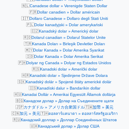
🇳🇱
Canadese dollar » Verenigde Staten Dollar
🇫🇷
Dollar canadien » Dollar américain
🇮🇹
Dollaro Canadese » Dollaro degli Stati Uniti
🇵🇱
Dolar kanadyjski » Dolar amerykański
🇨🇿
Kanadský dolar » Americký dolar
🇷🇴
Dolarul canadian » Dolarul Statelor Unite
🇹🇷
Kanada Doları » Birleşik Devletler Doları
🇲🇾
Dolar Kanada » Dolar Amerika Syarikat
🇮🇩
Dolar Kanada » Dolar Amerika Serikat
🇵🇭
Dolyar ng Canada » Dolyar ng Estados Unidos
🇷🇸
Kanadski dolar » Američki dolar
🇭🇷
Kanadski dolar » Sjedinjene Države Dolara
🇸🇰
Kanadský dolár » Spojené štáty americké dolár
🇮🇸
Kanadíski dalur » Bandaríkin dollar
🇭🇺
Kanadai Dollár » Amerikai Egyesült Államok dollárja
🇧🇬
Канадски долар » Долар на Съединените щати
🇯🇵
🇹🇼
カナダドル » アメリカ合衆国ドル
加幣 » 美元
🇨🇳
🇹🇭
加元 » 美元
ดอลลาร์แคนาดา » ดอลลาร์สหรัฐอเมริกา
🇷🇺
Канадский доллар » Доллар Соединённых Штатов
🇺🇦
Канадський долар » Долар США