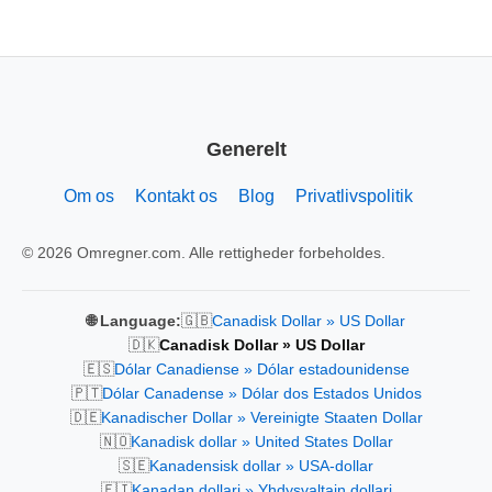
Generelt
Om os
Kontakt os
Blog
Privatlivspolitik
© 2026 Omregner.com. Alle rettigheder forbeholdes.
🇬🇧
🌐 Language:
Canadisk Dollar » US Dollar
🇩🇰
Canadisk Dollar » US Dollar
🇪🇸
Dólar Canadiense » Dólar estadounidense
🇵🇹
Dólar Canadense » Dólar dos Estados Unidos
🇩🇪
Kanadischer Dollar » Vereinigte Staaten Dollar
🇳🇴
Kanadisk dollar » United States Dollar
🇸🇪
Kanadensisk dollar » USA-dollar
🇫🇮
Kanadan dollari » Yhdysvaltain dollari