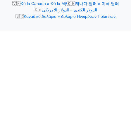
🇻🇳
🇰🇷
Đô la Canada » Đô la Mỹ
캐나다 달러 » 미국 달러
🇸🇦
الدولار الكندي » الدولار الأمريكي
🇬🇷
Καναδικό Δολάριο » Δολάριο Ηνωμένων Πολιτειών