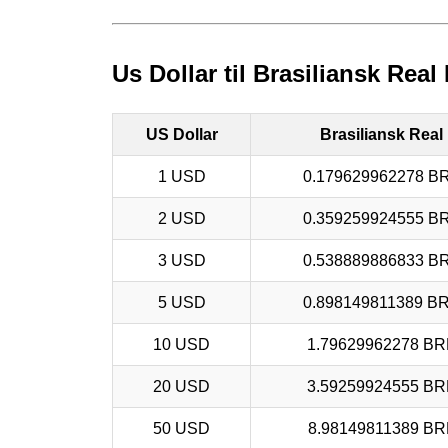
Us Dollar til Brasiliansk Rea
US Dollar
Brasiliansk Real
1 USD
0.179629962278 B
2 USD
0.359259924555 B
3 USD
0.538889886833 B
5 USD
0.898149811389 B
10 USD
1.79629962278 BR
20 USD
3.59259924555 BR
50 USD
8.98149811389 BR