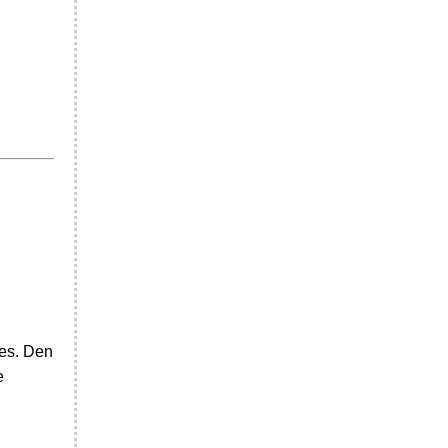
res. Den
e