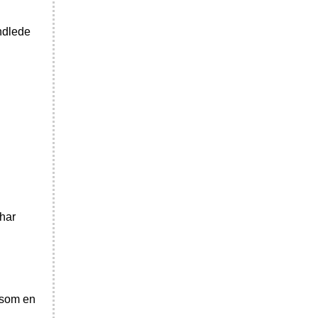
andlede
 har
t som en