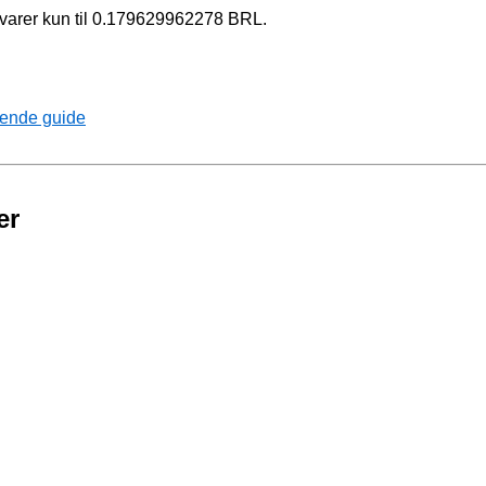
svarer kun til 0.179629962278 BRL.
tende guide
er