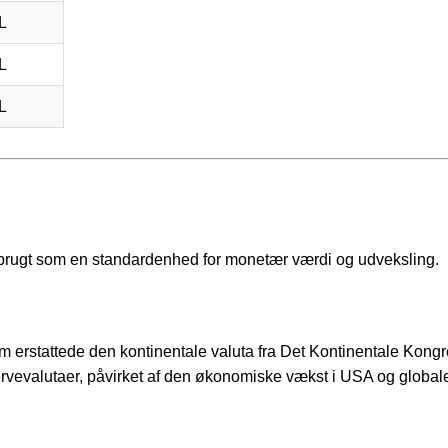
L
L
L
, brugt som en standardenhed for monetær værdi og udveksling.
 erstattede den kontinentale valuta fra Det Kontinentale Kong
rvevalutaer, påvirket af den økonomiske vækst i USA og global