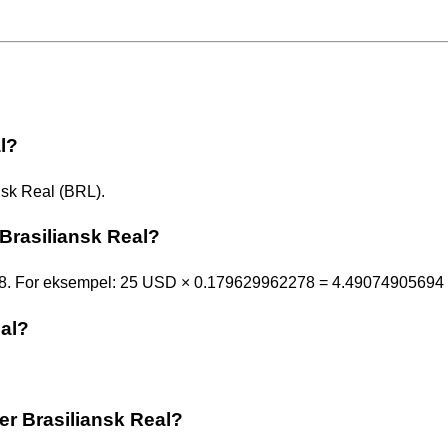
l?
sk Real (BRL).
Brasiliansk Real?
8. For eksempel: 25 USD × 0.179629962278 = 4.49074905694
eal?
ler Brasiliansk Real?