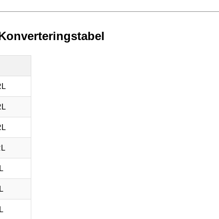
l Konverteringstabel
RL
RL
RL
RL
L
L
L