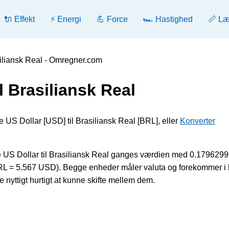
🔌 Effekt
⚡ Energi
💪 Force
🏎️ Hastighed
📏 L
siliansk Real - Omregner.com
l Brasiliansk Real
e US Dollar [USD] til Brasiliansk Real [BRL], eller
Konverter
US Dollar til Brasiliansk Real ganges værdien med 0.179629
BRL = 5.567 USD). Begge enheder måler valuta og forekommer i
e nyttigt hurtigt at kunne skifte mellem dem.