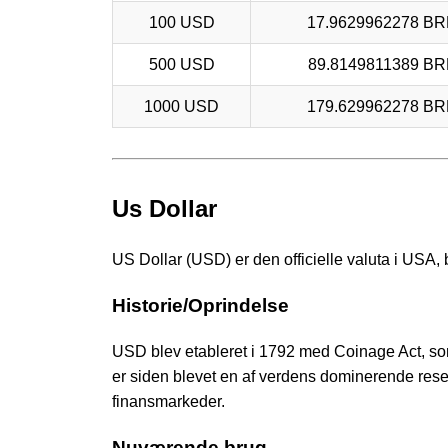
100 USD
17.9629962278 BR
500 USD
89.8149811389 BR
1000 USD
179.629962278 BR
Us Dollar
US Dollar (USD) er den officielle valuta i USA
Historie/Oprindelse
USD blev etableret i 1792 med Coinage Act, som
er siden blevet en af verdens dominerende rese
finansmarkeder.
Nuværende brug