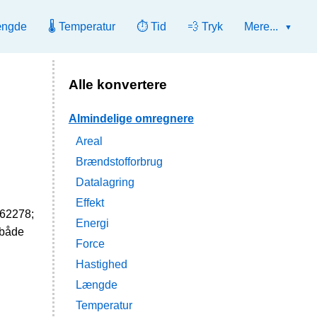
ængde
🌡️ Temperatur
⏱️ Tid
💨 Tryk
Mere...
Alle konvertere
Almindelige omregnere
Areal
Brændstofforbrug
Datalagring
Effekt
962278;
Energi
 både
Force
Hastighed
Længde
Temperatur