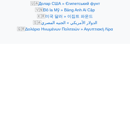
🇺🇦
Долар США » Єгипетський фунт
🇻🇳
Đô la Mỹ » Bảng Anh Ai Cập
🇰🇷
미국 달러 » 이집트 파운드
🇸🇦
الدولار الأمريكي » الجنيه المصري
🇬🇷
Δολάριο Ηνωμένων Πολιτειών » Αιγυπτιακή Λίρα