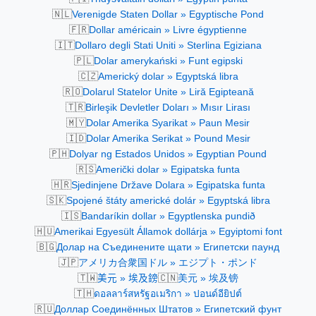
🇳🇱
Verenigde Staten Dollar » Egyptische Pond
🇫🇷
Dollar américain » Livre égyptienne
🇮🇹
Dollaro degli Stati Uniti » Sterlina Egiziana
🇵🇱
Dolar amerykański » Funt egipski
🇨🇿
Americký dolar » Egyptská libra
🇷🇴
Dolarul Statelor Unite » Liră Egipteană
🇹🇷
Birleşik Devletler Doları » Mısır Lirası
🇲🇾
Dolar Amerika Syarikat » Paun Mesir
🇮🇩
Dolar Amerika Serikat » Pound Mesir
🇵🇭
Dolyar ng Estados Unidos » Egyptian Pound
🇷🇸
Američki dolar » Egipatska funta
🇭🇷
Sjedinjene Države Dolara » Egipatska funta
🇸🇰
Spojené štáty americké dolár » Egyptská libra
🇮🇸
Bandaríkin dollar » Egyptlenska pundið
🇭🇺
Amerikai Egyesült Államok dollárja » Egyiptomi font
🇧🇬
Долар на Съединените щати » Египетски паунд
🇯🇵
アメリカ合衆国ドル » エジプト・ポンド
🇹🇼
🇨🇳
美元 » 埃及鎊
美元 » 埃及镑
🇹🇭
ดอลลาร์สหรัฐอเมริกา » ปอนด์อียิปต์
🇷🇺
Доллар Соединённых Штатов » Египетский фунт