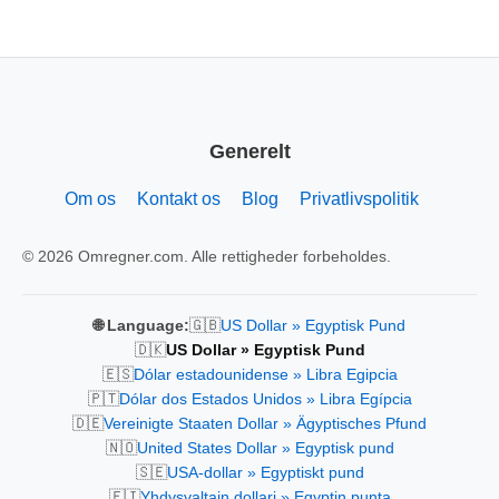
Generelt
Om os
Kontakt os
Blog
Privatlivspolitik
© 2026 Omregner.com. Alle rettigheder forbeholdes.
🇬🇧
🌐 Language:
US Dollar » Egyptisk Pund
🇩🇰
US Dollar » Egyptisk Pund
🇪🇸
Dólar estadounidense » Libra Egipcia
🇵🇹
Dólar dos Estados Unidos » Libra Egípcia
🇩🇪
Vereinigte Staaten Dollar » Ägyptisches Pfund
🇳🇴
United States Dollar » Egyptisk pund
🇸🇪
USA-dollar » Egyptiskt pund
🇫🇮
Yhdysvaltain dollari » Egyptin punta