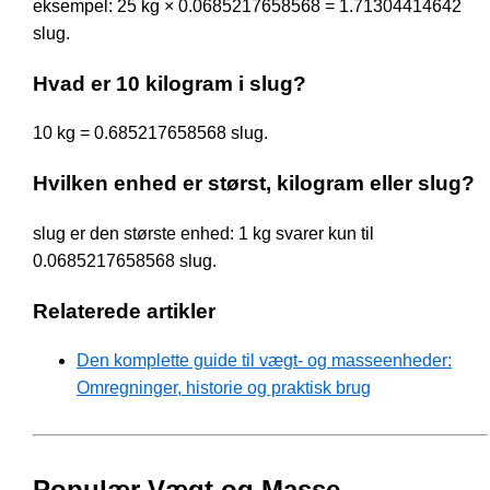
eksempel: 25 kg × 0.0685217658568 = 1.71304414642
slug.
Hvad er 10 kilogram i slug?
10 kg = 0.685217658568 slug.
Hvilken enhed er størst, kilogram eller slug?
slug er den største enhed: 1 kg svarer kun til
0.0685217658568 slug.
Relaterede artikler
Den komplette guide til vægt- og masseenheder:
Omregninger, historie og praktisk brug
Populær Vægt og Masse