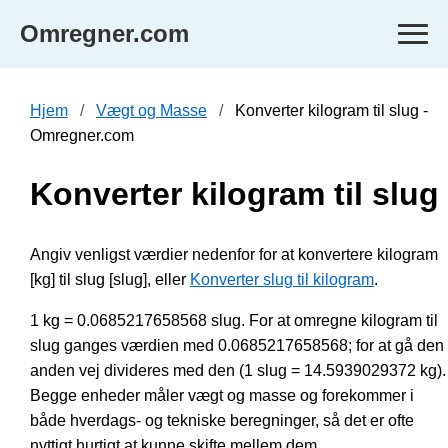
Omregner.com
Hjem
Vægt og Masse
Konverter kilogram til slug -
Omregner.com
Konverter kilogram til slug
Angiv venligst værdier nedenfor for at konvertere kilogram
[kg] til slug [slug], eller
Konverter slug til kilogram
.
1 kg = 0.0685217658568 slug. For at omregne kilogram til
slug ganges værdien med 0.0685217658568; for at gå den
anden vej divideres med den (1 slug = 14.5939029372 kg).
Begge enheder måler vægt og masse og forekommer i
både hverdags- og tekniske beregninger, så det er ofte
nyttigt hurtigt at kunne skifte mellem dem.