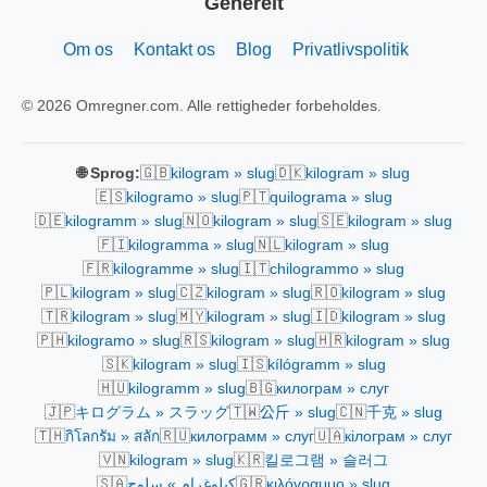
Generelt
Om os
Kontakt os
Blog
Privatlivspolitik
© 2026 Omregner.com. Alle rettigheder forbeholdes.
🇬🇧
🇩🇰
🌐 Sprog:
kilogram » slug
kilogram » slug
🇪🇸
🇵🇹
kilogramo » slug
quilograma » slug
🇩🇪
🇳🇴
🇸🇪
kilogramm » slug
kilogram » slug
kilogram » slug
🇫🇮
🇳🇱
kilogramma » slug
kilogram » slug
🇫🇷
🇮🇹
kilogramme » slug
chilogrammo » slug
🇵🇱
🇨🇿
🇷🇴
kilogram » slug
kilogram » slug
kilogram » slug
🇹🇷
🇲🇾
🇮🇩
kilogram » slug
kilogram » slug
kilogram » slug
🇵🇭
🇷🇸
🇭🇷
kilogramo » slug
kilogram » slug
kilogram » slug
🇸🇰
🇮🇸
kilogram » slug
kílógramm » slug
🇭🇺
🇧🇬
kilogramm » slug
килограм » слуг
🇯🇵
🇹🇼
🇨🇳
キログラム » スラッグ
公斤 » slug
千克 » slug
🇹🇭
🇷🇺
🇺🇦
กิโลกรัม » สลัก
килограмм » слуг
кілограм » слуг
🇻🇳
🇰🇷
kilogram » slug
킬로그램 » 슬러그
🇸🇦
🇬🇷
كيلوغرام » سلوج
κιλόγραμμο » slug