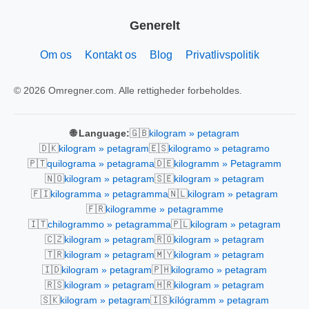
Generelt
Om os
Kontakt os
Blog
Privatlivspolitik
© 2026 Omregner.com. Alle rettigheder forbeholdes.
🇬🇧
🌐 Language:
kilogram » petagram
🇩🇰
🇪🇸
kilogram » petagram
kilogramo » petagramo
🇵🇹
🇩🇪
quilograma » petagrama
kilogramm » Petagramm
🇳🇴
🇸🇪
kilogram » petagram
kilogram » petagram
🇫🇮
🇳🇱
kilogramma » petagramma
kilogram » petagram
🇫🇷
kilogramme » petagramme
🇮🇹
🇵🇱
chilogrammo » petagramma
kilogram » petagram
🇨🇿
🇷🇴
kilogram » petagram
kilogram » petagram
🇹🇷
🇲🇾
kilogram » petagram
kilogram » petagram
🇮🇩
🇵🇭
kilogram » petagram
kilogramo » petagram
🇷🇸
🇭🇷
kilogram » petagram
kilogram » petagram
🇸🇰
🇮🇸
kilogram » petagram
kílógramm » petagram