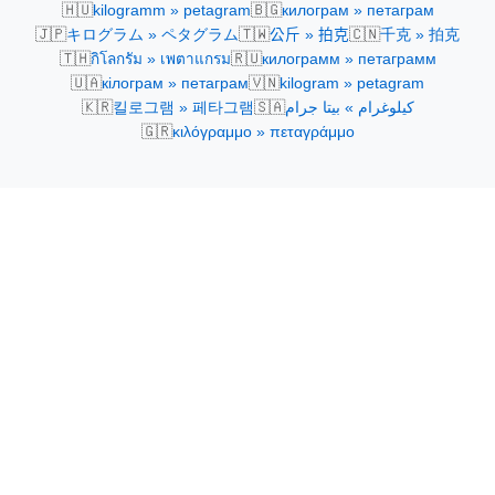
🇭🇺
🇧🇬
kilogramm » petagram
килограм » петаграм
🇯🇵
🇹🇼
🇨🇳
キログラム » ペタグラム
公斤 » 拍克
千克 » 拍克
🇹🇭
🇷🇺
กิโลกรัม » เพตาแกรม
килограмм » петаграмм
🇺🇦
🇻🇳
кілограм » петаграм
kilogram » petagram
🇰🇷
🇸🇦
킬로그램 » 페타그램
كيلوغرام » بيتا جرام
🇬🇷
κιλόγραμμο » πεταγράμμο