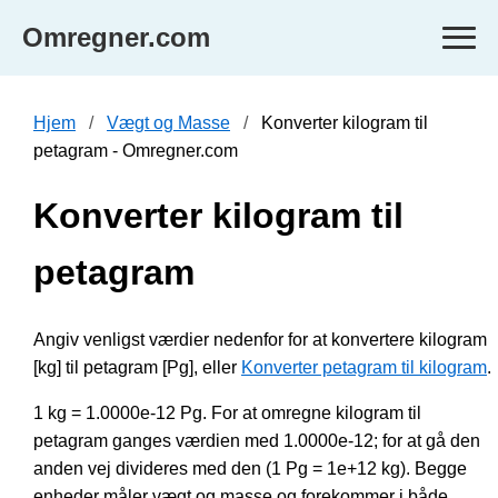
Omregner.com
Hjem
Vægt og Masse
Konverter kilogram til
petagram - Omregner.com
Konverter kilogram til
petagram
Angiv venligst værdier nedenfor for at konvertere kilogram
[kg] til petagram [Pg], eller
Konverter petagram til kilogram
.
1 kg = 1.0000e-12 Pg. For at omregne kilogram til
petagram ganges værdien med 1.0000e-12; for at gå den
anden vej divideres med den (1 Pg = 1e+12 kg). Begge
enheder måler vægt og masse og forekommer i både