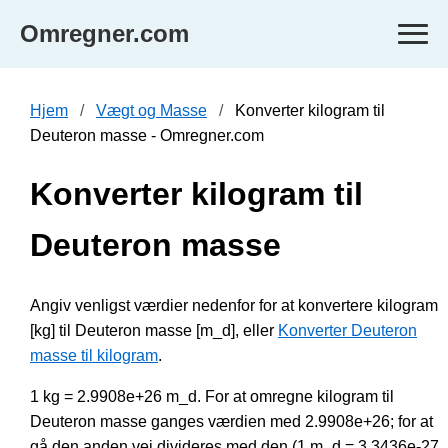
Omregner.com
Hjem
Vægt og Masse
Konverter kilogram til
Deuteron masse - Omregner.com
Konverter kilogram til
Deuteron masse
Angiv venligst værdier nedenfor for at konvertere kilogram
[kg] til Deuteron masse [m_d], eller
Konverter Deuteron
masse til kilogram
.
1 kg = 2.9908e+26 m_d. For at omregne kilogram til
Deuteron masse ganges værdien med 2.9908e+26; for at
gå den anden vej divideres med den (1 m_d = 3.3436e-27