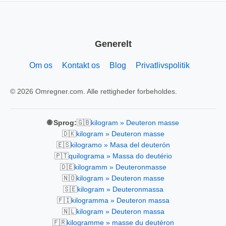
Generelt
Om os
Kontakt os
Blog
Privatlivspolitik
© 2026 Omregner.com. Alle rettigheder forbeholdes.
🇬🇧
🌐 Sprog:
kilogram » Deuteron masse
🇩🇰
kilogram » Deuteron masse
🇪🇸
kilogramo » Masa del deuterón
🇵🇹
quilograma » Massa do deutério
🇩🇪
kilogramm » Deuteronmasse
🇳🇴
kilogram » Deuteron masse
🇸🇪
kilogram » Deuteronmassa
🇫🇮
kilogramma » Deuteron massa
🇳🇱
kilogram » Deuteron massa
🇫🇷
kilogramme » masse du deutéron