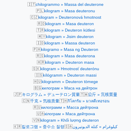
🇮🇹
chilogrammo » Massa del deuterone
🇵🇱
kilogram » Masa deuteronu
🇨🇿
kilogram » Deuteronová hmotnost
🇷🇴
kilogram » Masa deuteron
🇹🇷
kilogram » Deuteron kütlesi
🇲🇾
kilogram » Jisim deuteron
🇮🇩
kilogram » Massa deuteron
🇵🇭
kilogramo » Masa ng Deuteron
🇷🇸
kilogram » Masа deuterona
🇭🇷
kilogram » Deuteron masa
🇸🇰
kilogram » Hmotnosť deuterónu
🇮🇸
kílógramm » Deuteron massi
🇭🇺
kilogramm » Deuteron tömege
🇧🇬
килограм » Маса на дейтрон
🇯🇵
🇹🇼
キログラム » デューテロン質量
公斤 » 氘核質量
🇨🇳
🇹🇭
千克 » 氘核质量
กิโลกรัม » มวลดีเทอรอน
🇷🇺
килограмм » Масса дейтрона
🇺🇦
кілограм » Маса дейтрона
🇻🇳
kilogram » Khối lượng deuteron
🇰🇷
🇸🇦
킬로그램 » 중수소 질량
كيلوغرام » كتلة الديوتيرون