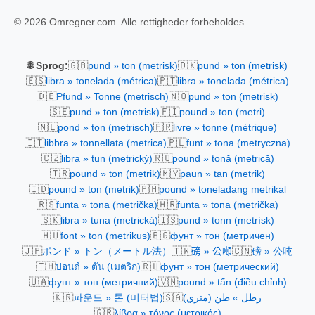
© 2026 Omregner.com. Alle rettigheder forbeholdes.
🇬🇧
🇩🇰
🌐 Sprog:
pund » ton (metrisk)
pund » ton (metrisk)
🇪🇸
🇵🇹
libra » tonelada (métrica)
libra » tonelada (métrica)
🇩🇪
🇳🇴
Pfund » Tonne (metrisch)
pund » ton (metrisk)
🇸🇪
🇫🇮
pund » ton (metrisk)
pound » ton (metri)
🇳🇱
🇫🇷
pond » ton (metrisch)
livre » tonne (métrique)
🇮🇹
🇵🇱
libbra » tonnellata (metrica)
funt » tona (metryczna)
🇨🇿
🇷🇴
libra » tun (metrický)
pound » tonă (metrică)
🇹🇷
🇲🇾
pound » ton (metrik)
paun » tan (metrik)
🇮🇩
🇵🇭
pound » ton (metrik)
pound » toneladang metrikal
🇷🇸
🇭🇷
funta » tona (metrička)
funta » tona (metrička)
🇸🇰
🇮🇸
libra » tuna (metrická)
pund » tonn (metrísk)
🇭🇺
🇧🇬
font » ton (metrikus)
фунт » тон (метричен)
🇯🇵
🇹🇼
🇨🇳
ポンド » トン（メートル法）
磅 » 公噸
磅 » 公吨
🇹🇭
🇷🇺
ปอนด์ » ตัน (เมตริก)
фунт » тон (метрический)
🇺🇦
🇻🇳
фунт » тон (метричний)
pound » tấn (điều chỉnh)
🇰🇷
🇸🇦
파운드 » 톤 (미터법)
رطل » طن (متري)
🇬🇷
λίβρα » τόνος (μετρικός)