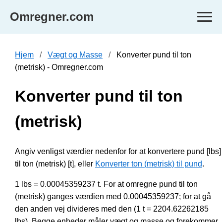
Omregner.com
Hjem
Vægt og Masse
Konverter pund til ton
(metrisk) - Omregner.com
Konverter pund til ton
(metrisk)
Angiv venligst værdier nedenfor for at konvertere pund [lbs]
til ton (metrisk) [t], eller
Konverter ton (metrisk) til pund
.
1 lbs = 0.00045359237 t. For at omregne pund til ton
(metrisk) ganges værdien med 0.00045359237; for at gå
den anden vej divideres med den (1 t = 2204.62262185
lbs). Begge enheder måler vægt og masse og forekommer