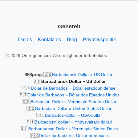
Generelt
Om os
Kontakt os
Blog
Privatlivspolitik
© 2026 Omregner.com. Alle rettigheder forbeholdes.
🇬🇧
🌐 Sprog:
Barbadiansk Dollar » US Dollar
🇩🇰
Barbadiansk Dollar » US Dollar
🇪🇸
Dólar de Barbados » Dólar estadounidense
🇵🇹
Dólar de Barbados » Dólar dos Estados Unidos
🇩🇪
Barbadian Dollar » Vereinigte Staaten Dollar
🇳🇴
Barbadian Dollar » United States Dollar
🇸🇪
Barbados-dollar » USA-dollar
🇫🇮
Barbadosin dollari » Yhdysvaltain dollari
🇳🇱
Barbadaanse Dollar » Verenigde Staten Dollar
🇫🇷
Dollar barbadien » Dollar américain