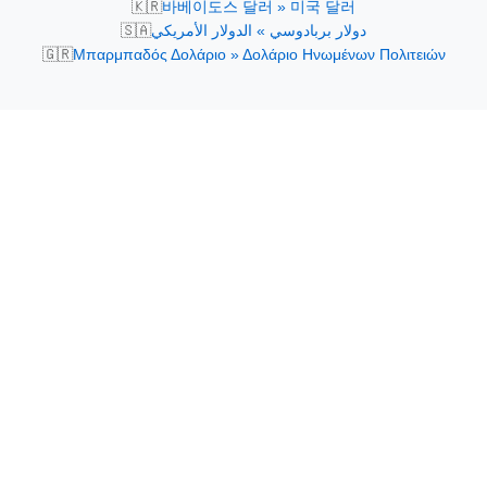
🇰🇷
바베이도스 달러 » 미국 달러
🇸🇦
دولار بربادوسي » الدولار الأمريكي
🇬🇷
Μπαρμπαδός Δολάριο » Δολάριο Ηνωμένων Πολιτειών