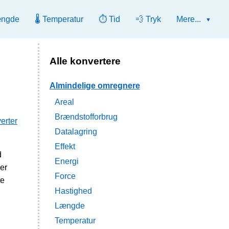
ængde
🌡️ Temperatur
⏱️ Tid
💨 Tryk
Mere...
Alle konvertere
Almindelige omregnere
Areal
Brændstofforbrug
erter
Datalagring
Effekt
d
Energi
er
Force
te
Hastighed
Længde
Temperatur