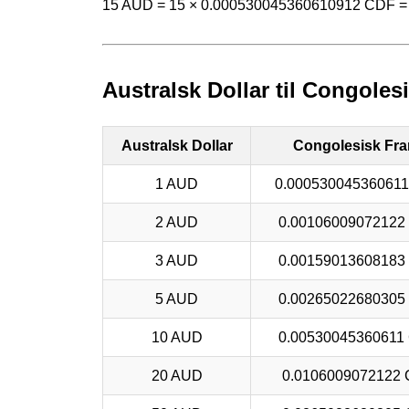
15 AUD = 15 × 0.000530045360610912 CDF 
Australsk Dollar til Congoles
Australsk Dollar
Congolesisk Fr
1 AUD
0.00053004536061
2 AUD
0.00106009072122
3 AUD
0.00159013608183
5 AUD
0.00265022680305
10 AUD
0.00530045360611
20 AUD
0.0106009072122