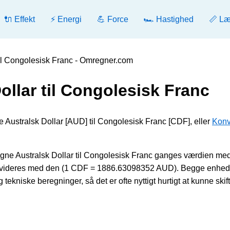
🔌 Effekt
⚡ Energi
💪 Force
🏎️ Hastighed
📏 L
til Congolesisk Franc - Omregner.com
ollar til Congolesisk Franc
e Australsk Dollar [AUD] til Congolesisk Franc [CDF], eller
Konv
ne Australsk Dollar til Congolesisk Franc ganges værdien me
divideres med den (1 CDF = 1886.63098352 AUD). Begge enhed
ekniske beregninger, så det er ofte nyttigt hurtigt at kunne skif