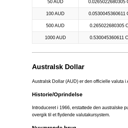
50 AUD
0.0265022680305
100 AUD
0.0530045360611
500 AUD
0.265022680305 
1000 AUD
0.530045360611 
Australsk Dollar
Australsk Dollar (AUD) er den officielle valuta i A
Historie/Oprindelse
Introduceret i 1966, erstattede den australske pun
overgik til et flydende valutakursystem.
Nuværende brug