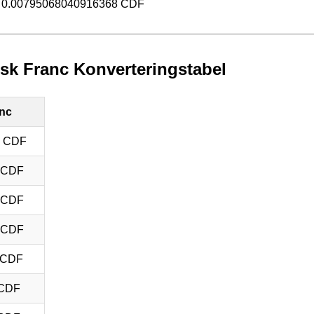
= 0.00795068040916368 CDF
isk Franc Konverteringstabel
anc
1 CDF
 CDF
 CDF
 CDF
 CDF
 CDF