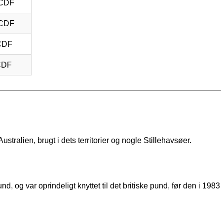
 CDF
 CDF
CDF
CDF
ustralien, brugt i dets territorier og nogle Stillehavsøer.
d, og var oprindeligt knyttet til det britiske pund, før den i 1983