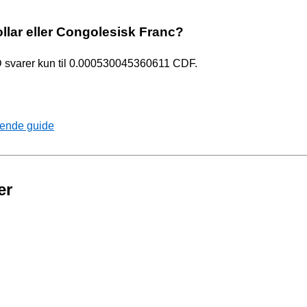
ollar eller Congolesisk Franc?
D svarer kun til 0.000530045360611 CDF.
tende guide
er