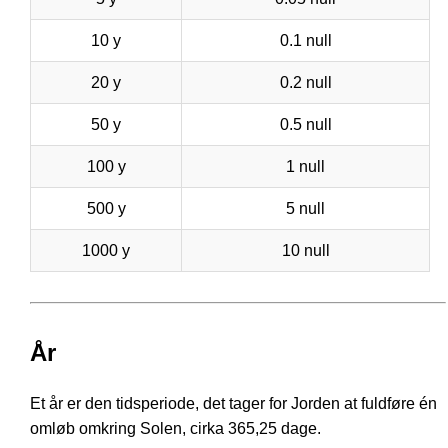
10 y
0.1 null
20 y
0.2 null
50 y
0.5 null
100 y
1 null
500 y
5 null
1000 y
10 null
År
Et år er den tidsperiode, det tager for Jorden at fuldføre én
omløb omkring Solen, cirka 365,25 dage.