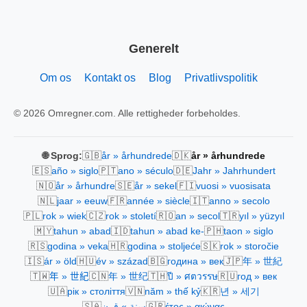
Generelt
Om os
Kontakt os
Blog
Privatlivspolitik
© 2026 Omregner.com. Alle rettigheder forbeholdes.
🇬🇧
🇩🇰
🌐 Sprog:
år » århundrede
år » århundrede
🇪🇸
🇵🇹
🇩🇪
año » siglo
ano » século
Jahr » Jahrhundert
🇳🇴
🇸🇪
🇫🇮
år » århundre
år » sekel
vuosi » vuosisata
🇳🇱
🇫🇷
🇮🇹
jaar » eeuw
année » siècle
anno » secolo
🇵🇱
🇨🇿
🇷🇴
🇹🇷
rok » wiek
rok » století
an » secol
yıl » yüzyıl
🇲🇾
🇮🇩
🇵🇭
tahun » abad
tahun » abad ke-
taon » siglo
🇷🇸
🇭🇷
🇸🇰
godina » veka
godina » stoljeće
rok » storočie
🇮🇸
🇭🇺
🇧🇬
🇯🇵
ár » öld
év » század
година » век
年 » 世紀
🇹🇼
🇨🇳
🇹🇭
🇷🇺
年 » 世紀
年 » 世纪
ปี » ศตวรรษ
год » век
🇺🇦
🇻🇳
🇰🇷
рік » століття
năm » thế kỷ
년 » 세기
🇸🇦
🇬🇷
سنة » قرن
έτος » αιώνας