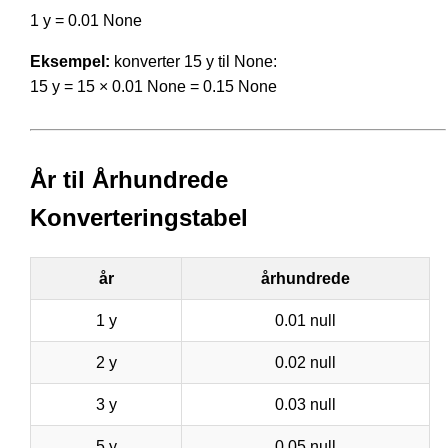
1 y = 0.01 None
Eksempel:
konverter 15 y til None:
15 y = 15 × 0.01 None = 0.15 None
År til Århundrede
Konverteringstabel
år
århundrede
1 y
0.01 null
2 y
0.02 null
3 y
0.03 null
5 y
0.05 null