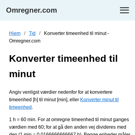
Omregner.com
Hjem
Tid
Konverter timeenhed til minut -
Omregner.com
Konverter timeenhed til
minut
Angiv venligst værdier nedenfor for at konvertere
timeenhed [h] til minut [min], eller
Konverter minut til
timeenhed
.
1 h = 60 min. For at omregne timeenhed til minut ganges
værdien med 60; for at gå den anden vej divideres med
den (1 min = 0.0166666666667 h). Begge enheder måler