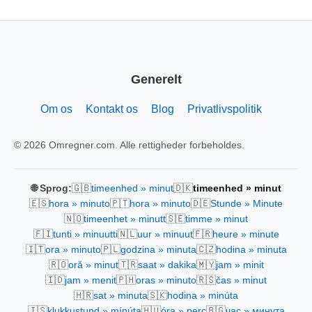
Generelt
Om os
Kontakt os
Blog
Privatlivspolitik
© 2026 Omregner.com. Alle rettigheder forbeholdes.
🇬🇧
🇩🇰
🌐 Sprog:
timeenhed » minut
timeenhed » minut
🇪🇸
🇵🇹
🇩🇪
hora » minuto
hora » minuto
Stunde » Minute
🇳🇴
🇸🇪
timeenhet » minutt
timme » minut
🇫🇮
🇳🇱
🇫🇷
tunti » minuutti
uur » minuut
heure » minute
🇮🇹
🇵🇱
🇨🇿
ora » minuto
godzina » minuta
hodina » minuta
🇷🇴
🇹🇷
🇲🇾
oră » minut
saat » dakika
jam » minit
🇮🇩
🇵🇭
🇷🇸
jam » menit
oras » minuto
čas » minut
🇭🇷
🇸🇰
sat » minuta
hodina » minúta
🇮🇸
🇭🇺
🇧🇬
klukkustund » mínúta
óra » perc
час » минута