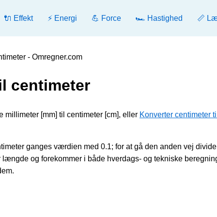
🔌 Effekt
⚡ Energi
💪 Force
🏎️ Hastighed
📏 L
centimeter - Omregner.com
il centimeter
 millimeter [mm] til centimeter [cm], eller
Konverter centimeter ti
ntimeter ganges værdien med 0.1; for at gå den anden vej divide
længde og forekommer i både hverdags- og tekniske beregning
 dem.