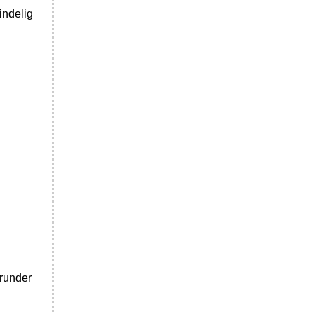
indelig
erunder