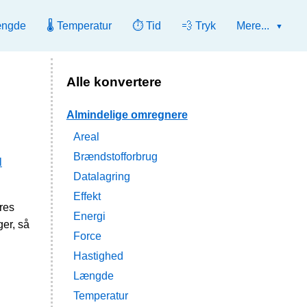
ængde
🌡️ Temperatur
⏱️ Tid
💨 Tryk
Mere...
Alle konvertere
Almindelige omregnere
Areal
Brændstofforbrug
l
Datalagring
Effekt
res
Energi
er, så
Force
Hastighed
Længde
Temperatur