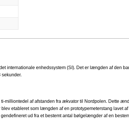
t internationale enhedssystem (SI). Det er længden af den ba
8 sekunder.
 ti-milliontedel af afstanden fra ækvator til Nordpolen. Dette æn
r blev etableret som længden af en prototypemeterstang lavet af
et gendefineret ud fra et bestemt antal bølgelængder af en beste