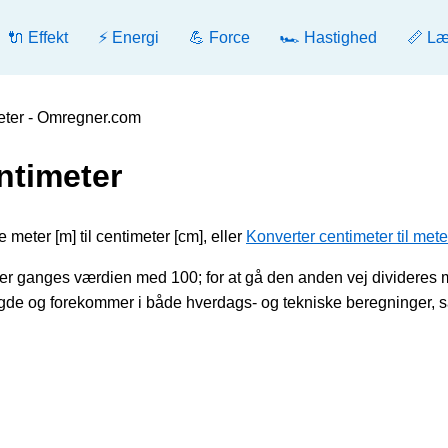
🔌 Effekt
⚡ Energi
💪 Force
🏎️ Hastighed
📏 L
meter - Omregner.com
ntimeter
 meter [m] til centimeter [cm], eller
Konverter centimeter til mete
ter ganges værdien med 100; for at gå den anden vej divideres
de og forekommer i både hverdags- og tekniske beregninger, s