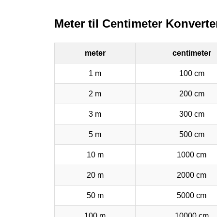
Meter til Centimeter Konverte
meter
centimeter
1 m
100 cm
2 m
200 cm
3 m
300 cm
5 m
500 cm
10 m
1000 cm
20 m
2000 cm
50 m
5000 cm
100 m
10000 cm