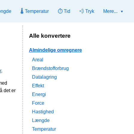
ængde
🌡️ Temperatur
⏱️ Tid
💨 Tryk
Mere...
Alle konvertere
Almindelige omregnere
Areal
Brændstofforbrug
r
.
Datalagring
 med
Effekt
å det er
Energi
Force
Hastighed
Længde
Temperatur