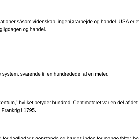
ationer såsom videnskab, ingeniørarbejde og handel. USA er et
dagligdagen og handel.
 system, svarende til en hundrededel af en meter.
"centum," hvilket betyder hundred. Centimeteret var en del af det
 Frankrig i 1795.
 for dagligdags genstande og bruges inden for mange felter, h