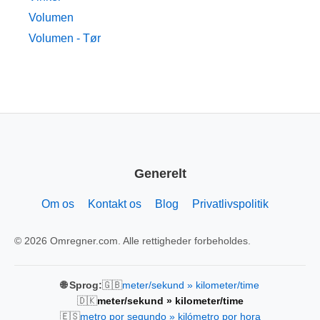
Volumen
Volumen - Tør
Generelt
Om os
Kontakt os
Blog
Privatlivspolitik
© 2026 Omregner.com. Alle rettigheder forbeholdes.
🇬🇧
🌐 Sprog:
meter/sekund » kilometer/time
🇩🇰
meter/sekund » kilometer/time
🇪🇸
metro por segundo » kilómetro por hora