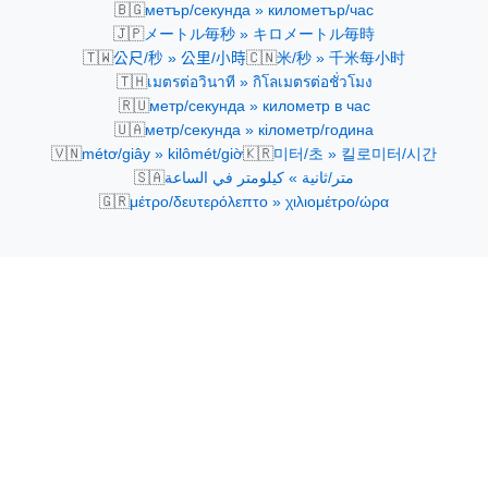
🇧🇬
метър/секунда » километър/час
🇯🇵
メートル毎秒 » キロメートル毎時
🇹🇼
🇨🇳
公尺/秒 » 公里/小時
米/秒 » 千米每小时
🇹🇭
เมตรต่อวินาที » กิโลเมตรต่อชั่วโมง
🇷🇺
метр/секунда » километр в час
🇺🇦
метр/секунда » кілометр/година
🇻🇳
🇰🇷
métơ/giây » kilômét/giờ
미터/초 » 킬로미터/시간
🇸🇦
متر/ثانية » كيلومتر في الساعة
🇬🇷
μέτρο/δευτερόλεπτο » χιλιομέτρο/ώρα