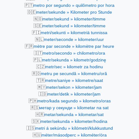
🇵🇹
metro por segundo » quilômetro por hora
🇩🇪
meter/sekunde » Kilometer pro Stunde
🇳🇴
meter/sekund » kilometer/timme
🇸🇪
meter/sekund » kilometer/timme
🇫🇮
metri/sekunti » kilometriä tunnissa
🇳🇱
meter/seconde » kilometer/uur
🇫🇷
mètre par seconde » kilomètre par heure
🇮🇹
metro/secondo » chilometro/ora
🇵🇱
metr/sekunda » kilometr/godzinę
🇨🇿
metr/sec » kilometr za hodinu
🇷🇴
metru pe secundă » kilometru/oră
🇹🇷
metre/saniye » kilometre/saat
🇲🇾
meter/sekon » kilometer/jam
🇮🇩
meter/detik » kilometer/jam
🇵🇭
metro/kada segundo » kilometro/oras
🇷🇸
метар у секунди » kilometar na sat
🇭🇷
metar/sekunda » kilometar/sat
🇸🇰
meter/sekunda » kilometer/hodina
🇮🇸
metri á sekúndu » kílómetri/klukkustund
🇭🇺
méter/másodperc » kilométer/óra