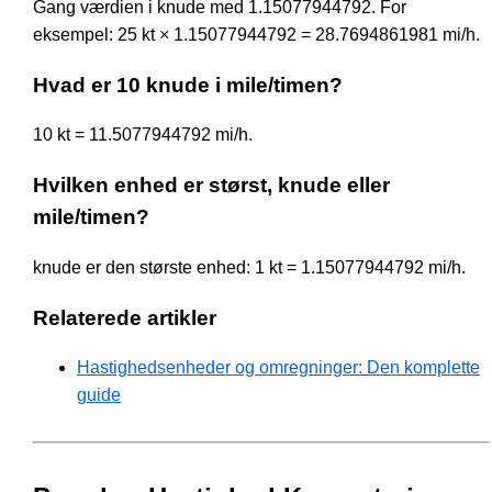
Gang værdien i knude med 1.15077944792. For
eksempel: 25 kt × 1.15077944792 = 28.7694861981 mi/h.
Hvad er 10 knude i mile/timen?
10 kt = 11.5077944792 mi/h.
Hvilken enhed er størst, knude eller
mile/timen?
knude er den største enhed: 1 kt = 1.15077944792 mi/h.
Relaterede artikler
Hastighedsenheder og omregninger: Den komplette
guide