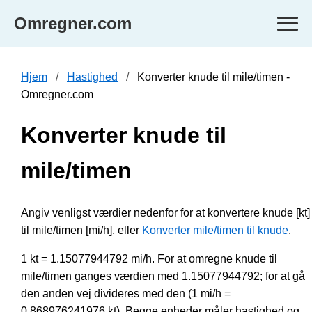
Omregner.com
Hjem
Hastighed
Konverter knude til mile/timen -
Omregner.com
Konverter knude til
mile/timen
Angiv venligst værdier nedenfor for at konvertere knude [kt]
til mile/timen [mi/h], eller
Konverter mile/timen til knude
.
1 kt = 1.15077944792 mi/h. For at omregne knude til
mile/timen ganges værdien med 1.15077944792; for at gå
den anden vej divideres med den (1 mi/h =
0.868976241976 kt). Begge enheder måler hastighed og