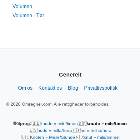
Volumen
Volumen - Tør
Generelt
Om os
Kontakt os
Blog
Privatlivspolitik
© 2026 Omregner.com. Alle rettigheder forbeholdes.
🇬🇧
🇩🇰
🌐 Sprog:
knude » mile/timen
knude » mile/timen
🇪🇸
🇵🇹
nudo » milla/hora
nó » milha/hora
🇩🇪
🇳🇴
Knoten » Meile/Stunde
knut » mile/timme