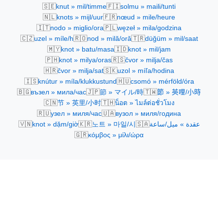
🇸🇪
🇫🇮
knut » mil/timme
solmu » maili/tunti
🇳🇱
🇫🇷
knots » mijl/uur
nœud » mile/heure
🇮🇹
🇵🇱
nodo » miglio/ora
węzeł » mila/godzina
🇨🇿
🇷🇴
🇹🇷
uzel » míle/h
nod » milă/oră
düğüm » mil/saat
🇲🇾
🇮🇩
knot » batu/masa
knot » mil/jam
🇵🇭
🇷🇸
knot » milya/oras
čvor » milja/čas
🇭🇷
🇸🇰
čvor » milja/sat
uzol » míľa/hodina
🇮🇸
🇭🇺
knútur » míla/klukkustund
csomó » mérföld/óra
🇧🇬
🇯🇵
🇹🇼
възел » мила/час
節 » マイル/時
節 » 英哩/小時
🇨🇳
🇹🇭
节 » 英里/小时
น็อต » ไมล์ต่อชั่วโมง
🇷🇺
🇺🇦
узел » миля/час
вузол » миля/година
🇻🇳
🇰🇷
🇸🇦
knot » dặm/giờ
노트 » 마일/시
عقدة » ميل/ساعة
🇬🇷
κόμβος » μίλι/ώρα