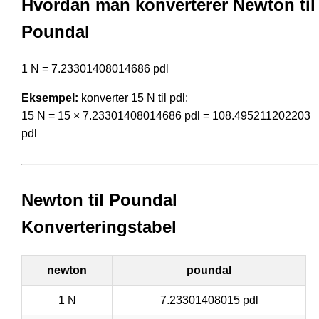
Hvordan man konverterer Newton til
Poundal
1 N = 7.23301408014686 pdl
Eksempel:
konverter 15 N til pdl:
15 N = 15 × 7.23301408014686 pdl = 108.495211202203
pdl
Newton til Poundal
Konverteringstabel
newton
poundal
1 N
7.23301408015 pdl