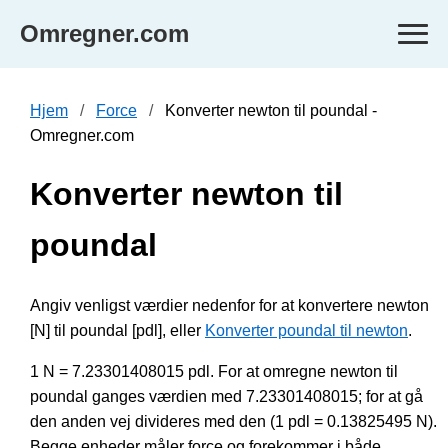
Omregner.com
Hjem
Force
Konverter newton til poundal -
Omregner.com
Konverter newton til
poundal
Angiv venligst værdier nedenfor for at konvertere newton
[N] til poundal [pdl], eller
Konverter poundal til newton
.
1 N = 7.23301408015 pdl. For at omregne newton til
poundal ganges værdien med 7.23301408015; for at gå
den anden vej divideres med den (1 pdl = 0.13825495 N).
Begge enheder måler force og forekommer i både