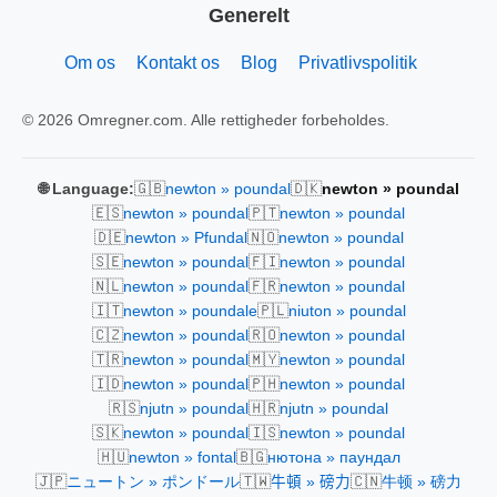
Generelt
Om os
Kontakt os
Blog
Privatlivspolitik
© 2026 Omregner.com. Alle rettigheder forbeholdes.
🇬🇧
🇩🇰
🌐 Language:
newton » poundal
newton » poundal
🇪🇸
🇵🇹
newton » poundal
newton » poundal
🇩🇪
🇳🇴
newton » Pfundal
newton » poundal
🇸🇪
🇫🇮
newton » poundal
newton » poundal
🇳🇱
🇫🇷
newton » poundal
newton » poundal
🇮🇹
🇵🇱
newton » poundale
niuton » poundal
🇨🇿
🇷🇴
newton » poundal
newton » poundal
🇹🇷
🇲🇾
newton » poundal
newton » poundal
🇮🇩
🇵🇭
newton » poundal
newton » poundal
🇷🇸
🇭🇷
njutn » poundal
njutn » poundal
🇸🇰
🇮🇸
newton » poundal
newton » poundal
🇭🇺
🇧🇬
newton » fontal
нютона » паундал
🇯🇵
🇹🇼
🇨🇳
ニュートン » ポンドール
牛頓 » 磅力
牛顿 » 磅力