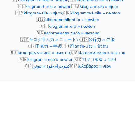
🇵🇭
🇷🇸
kilogram-force » newton
kilogram-sila » njutn
🇭🇷
🇸🇰
kilogram-sila » njutn
kilogramová sila » newton
🇮🇸
kílógrammálkraftur » newton
🇭🇺
kilogramm-erő » newton
🇧🇬
килограмова сила » нютона
🇯🇵
🇹🇼
キログラム力 » ニュートン
公斤力 » 牛頓
🇨🇳
🇹🇭
千克力 » 牛顿
กิโลกรัม-แรง » นิวตัน
🇷🇺
🇺🇦
килограмм-сила » ньютон
кілограм-сила » ньютон
🇻🇳
🇰🇷
kilogram-force » newton
킬로그램힘 » 뉴턴
🇸🇦
🇬🇷
كيلوجرام-قوة » نيوتن
κιλοβάρος » νέον