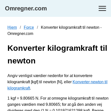
Omregner.com
Hjem
Force
Konverter kilogramkraft til newton -
Omregner.com
Konverter kilogramkraft til
newton
Angiv venligst værdier nedenfor for at konvertere
kilogramkraft [kgf] til newton [N], eller
Konverter newton til
kilogramkraft
.
1 kgf = 9.80665 N. For at omregne kilogramkraft til newton
ganges værdien med 9.80665; for at gå den anden vej
divideres med den (1 N = 0.101971621298 kgf). Begge