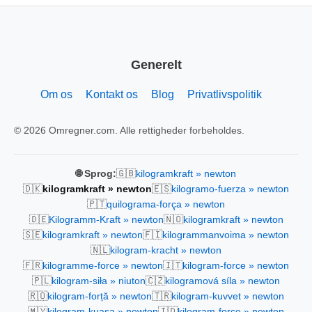
Generelt
Om os
Kontakt os
Blog
Privatlivspolitik
© 2026 Omregner.com. Alle rettigheder forbeholdes.
🇬🇧
🌐 Sprog:
kilogramkraft » newton
🇩🇰
🇪🇸
kilogramkraft » newton
kilogramo-fuerza » newton
🇵🇹
quilograma-força » newton
🇩🇪
🇳🇴
Kilogramm-Kraft » newton
kilogramkraft » newton
🇸🇪
🇫🇮
kilogramkraft » newton
kilogrammanvoima » newton
🇳🇱
kilogram-kracht » newton
🇫🇷
🇮🇹
kilogramme-force » newton
kilogram-force » newton
🇵🇱
🇨🇿
kilogram-siła » niuton
kilogramová síla » newton
🇷🇴
🇹🇷
kilogram-forță » newton
kilogram-kuvvet » newton
🇲🇾
🇮🇩
kilogram-kuasa » newton
kilogram-force » newton