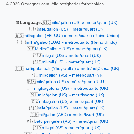
© 2026 Omregner.com. Alle rettigheder forbeholdes.
🇬🇧
🌐 Language:
mile/gallon (US) » meter/quart (UK)
🇩🇰
mile/gallon (US) » meter/quart (UK)
🇪🇸
milla/galón (EE. UU.) » metro/cuarto (Reino Unido)
🇵🇹
milha/galão (EUA) » metro/quarto (Reino Unido)
🇩🇪
Meile/Gallone (US) » meter/quart (UK)
🇳🇴
mil/gal (US) » meter/quart (UK)
🇸🇪
mil/mil (US) » meter/quart (UK)
🇫🇮
maili/galonaali (Yhdysvallat) » metri/neljäsosa (UK)
🇳🇱
mijl/gallon (VS) » meter/quart (VK)
🇫🇷
mile/gallon (US) » mètre/quart (R.-U.)
🇮🇹
miglio/galone (US) » metro/quarto (UK)
🇵🇱
mila/galon (US) » metr/kwarta (UK)
🇨🇿
míle/galon (US) » metr/quart (UK)
🇷🇴
mile/gallon (US) » metru/quart (UK)
🇹🇷
mil/galon (ABD) » metre/kvart (UK)
🇲🇾
batu per gelen (AS) » meter/quart (UK)
🇮🇩
mil/gal (AS) » meter/quart (UK)