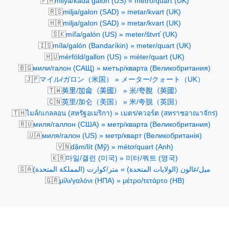
🇵🇭
milya/kada galon (US) » metro/quart (UK)
🇷🇸
milja/galon (SAD) » metar/kvart (UK)
🇭🇷
milja/galon (SAD) » metar/kvart (UK)
🇸🇰
míľa/galón (US) » meter/štvrť (UK)
🇮🇸
míla/galón (Bandaríkin) » meter/quart (UK)
🇭🇺
mérföld/gallon (US) » méter/quart (UK)
🇧🇬
мили/галон (САЩ) » метър/кварта (Великобритания)
🇯🇵
マイル/ガロン（米国） » メーター/クォート（UK）
🇹🇼
英里/加侖（美國） » 米/夸脫（英國）
🇨🇳
英里/加仑（美国） » 米/夸脱（英国）
🇹🇭
ไมล์/แกลลอน (สหรัฐอเมริกา) » เมตร/ควอร์ต (สหราชอาณาจักร)
🇷🇺
миля/галлон (США) » метр/кварта (Великобритания)
🇺🇦
миля/галон (US) » метр/кварт (Великобританія)
🇻🇳
dặm/lít (Mỹ) » métơ/quart (Anh)
🇰🇷
마일/갤런 (미국) » 미터/쿼트 (영국)
🇸🇦
ميل/غالون (الولايات المتحدة) » متر/كوارت (المملكة المتحدة)
🇬🇷
μίλι/γαλόνι (ΗΠΑ) » μέτρο/τετάρτο (ΗΒ)