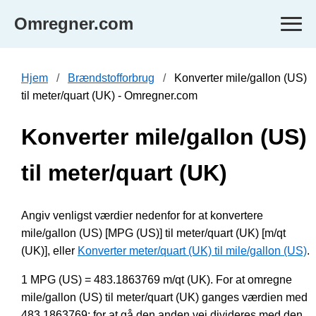
Omregner.com
Hjem
Brændstofforbrug
Konverter mile/gallon (US)
til meter/quart (UK) - Omregner.com
Konverter mile/gallon (US)
til meter/quart (UK)
Angiv venligst værdier nedenfor for at konvertere
mile/gallon (US) [MPG (US)] til meter/quart (UK) [m/qt
(UK)], eller
Konverter meter/quart (UK) til mile/gallon (US)
.
1 MPG (US) = 483.1863769 m/qt (UK). For at omregne
mile/gallon (US) til meter/quart (UK) ganges værdien med
483.1863769; for at gå den anden vej divideres med den