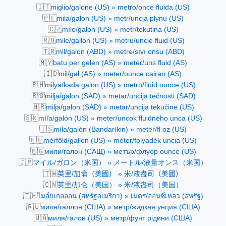
🇮🇹
miglio/galone (US) » metro/once fluida (US)
🇵🇱
mila/galon (US) » metr/uncja płynu (US)
🇨🇿
míle/galon (US) » metr/tekutina (US)
🇷🇴
mile/gallon (US) » metru/uncie fluid (US)
🇹🇷
mil/galon (ABD) » metre/sıvı onsu (ABD)
🇲🇾
batu per gelen (AS) » meter/uns fluid (AS)
🇮🇩
mil/gal (AS) » meter/ounce cairan (AS)
🇵🇭
milya/kada galon (US) » metro/fluid ounce (US)
🇷🇸
milja/galon (SAD) » metar/uncija tečnosti (SAD)
🇭🇷
milja/galon (SAD) » metar/uncija tekućine (US)
🇸🇰
míľa/galón (US) » meter/uncok fluidného unca (US)
🇮🇸
míla/galón (Bandaríkin) » meter/fl oz (US)
🇭🇺
mérföld/gallon (US) » méter/folyadék uncia (US)
🇧🇬
мили/галон (САЩ) » метър/флуор ounce (US)
🇯🇵
マイル/ガロン（米国） » メートル/液量オンス（米国）
🇹🇼
英里/加侖（美國） » 米/液盎司（美國）
🇨🇳
英里/加仑（美国） » 米/液盎司（美国）
🇹🇭
ไมล์/แกลลอน (สหรัฐอเมริกา) » เมตร/ออนซ์เหลว (สหรัฐ)
🇷🇺
миля/галлон (США) » метр/жидкая унция (США)
🇺🇦
миля/галон (US) » метр/фунт рідини (США)