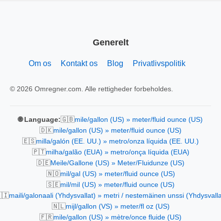
Generelt
Om os
Kontakt os
Blog
Privatlivspolitik
© 2026 Omregner.com. Alle rettigheder forbeholdes.
🇬🇧
🌐 Language:
mile/gallon (US) » meter/fluid ounce (US)
🇩🇰
mile/gallon (US) » meter/fluid ounce (US)
🇪🇸
milla/galón (EE. UU.) » metro/onza líquida (EE. UU.)
🇵🇹
milha/galão (EUA) » metro/onça líquida (EUA)
🇩🇪
Meile/Gallone (US) » Meter/Fluidunze (US)
🇳🇴
mil/gal (US) » meter/fluid ounce (US)
🇸🇪
mil/mil (US) » meter/fluid ounce (US)
🇮
maili/galonaali (Yhdysvallat) » metri / nestemäinen unssi (Yhdysvalla
🇳🇱
mijl/gallon (VS) » meter/fl oz (US)
🇫🇷
mile/gallon (US) » mètre/once fluide (US)