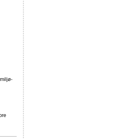
miljø-
ore