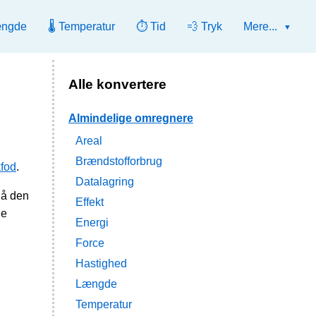
ængde
🌡️ Temperatur
⏱️ Tid
💨 Tryk
Mere...
Alle konvertere
Almindelige omregnere
Areal
Brændstofforbrug
kfod
.
Datalagring
gå den
Effekt
de
Energi
Force
Hastighed
Længde
Temperatur