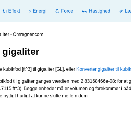
🔌 Effekt
⚡ Energi
💪 Force
🏎️ Hastighed
📏 L
galiter - Omregner.com
 gigaliter
ubikfod [ft^3] til gigaliter [GL], eller
Konverter gigaliter til kubi
ikfod til gigaliter ganges værdien med 2.83168466e-08; for at 
.7115 ft^3). Begge enheder måler volumen og forekommer i bå
e nyttigt hurtigt at kunne skifte mellem dem.