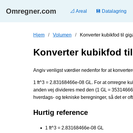
Omregner.com
📐 Areal
💾 Datalagring
Hjem
Volumen
Konverter kubikfod til gi
Konverter kubikfod til
Angiv venligst værdier nedenfor for at konvertere k
1 ft^3 = 2.83168466e-08 GL. For at omregne kub
anden vej divideres med den (1 GL = 35314666
hverdags- og tekniske beregninger, så det er oft
Hurtig reference
1 ft^3 = 2.83168466e-08 GL