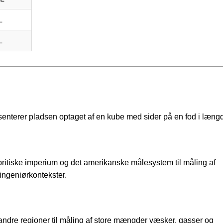
L
L
senterer pladsen optaget af en kube med sider på en fod i læng
 britiske imperium og det amerikanske målesystem til måling af
ingeniørkontekster.
andre regioner til måling af store mængder væsker, gasser og