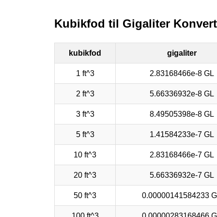
Kubikfod til Gigaliter Konver
kubikfod
gigaliter
1 ft^3
2.83168466e-8 GL
2 ft^3
5.66336932e-8 GL
3 ft^3
8.49505398e-8 GL
5 ft^3
1.41584233e-7 GL
10 ft^3
2.83168466e-7 GL
20 ft^3
5.66336932e-7 GL
50 ft^3
0.00000141584233 
100 ft^3
0.00000283168466 