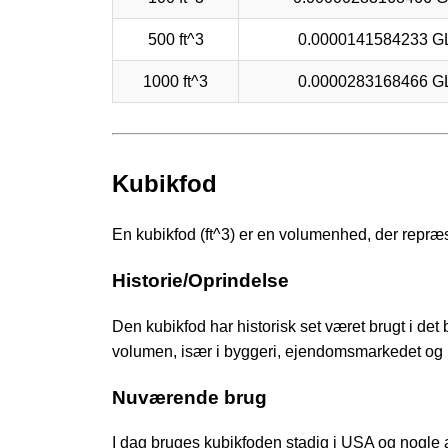
500 ft^3
0.0000141584233 G
1000 ft^3
0.0000283168466 G
Kubikfod
En kubikfod (ft^3) er en volumenhed, der repræ
Historie/Oprindelse
Den kubikfod har historisk set været brugt i det
volumen, især i byggeri, ejendomsmarkedet og 
Nuværende brug
I dag bruges kubikfoden stadig i USA og nogle 