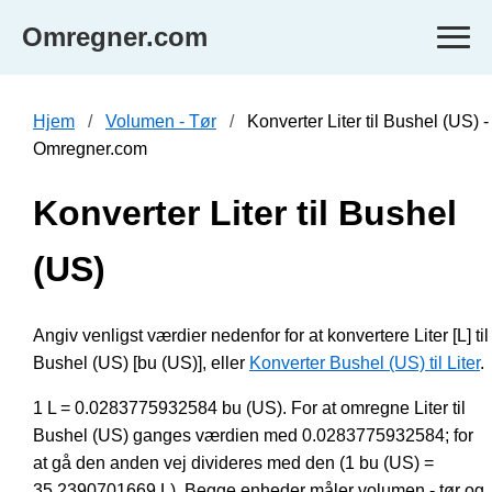
Omregner.com
Hjem
Volumen - Tør
Konverter Liter til Bushel (US) -
Omregner.com
Konverter Liter til Bushel
(US)
Angiv venligst værdier nedenfor for at konvertere Liter [L] til
Bushel (US) [bu (US)], eller
Konverter Bushel (US) til Liter
.
1 L = 0.0283775932584 bu (US). For at omregne Liter til
Bushel (US) ganges værdien med 0.0283775932584; for
at gå den anden vej divideres med den (1 bu (US) =
35.2390701669 L). Begge enheder måler volumen - tør og