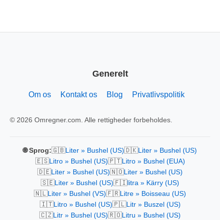
Generelt
Om os
Kontakt os
Blog
Privatlivspolitik
© 2026 Omregner.com. Alle rettigheder forbeholdes.
🇬🇧
🇩🇰
🌐 Sprog:
Liter » Bushel (US)
Liter » Bushel (US)
🇪🇸
🇵🇹
Litro » Bushel (US)
Litro » Bushel (EUA)
🇩🇪
🇳🇴
Liter » Bushel (US)
Liter » Bushel (US)
🇸🇪
🇫🇮
Liter » Bushel (US)
litra » Kärry (US)
🇳🇱
🇫🇷
Liter » Bushel (VS)
Litre » Boisseau (US)
🇮🇹
🇵🇱
Litro » Bushel (US)
Litr » Buszel (US)
🇨🇿
🇷🇴
Litr » Bushel (US)
Litru » Bushel (US)