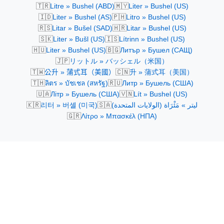
🇹🇷
🇲🇾
Litre » Bushel (ABD)
Liter » Bushel (US)
🇮🇩
🇵🇭
Liter » Bushel (AS)
Litro » Bushel (US)
🇷🇸
🇭🇷
Litar » Bušel (SAD)
Litar » Bushel (US)
🇸🇰
🇮🇸
Liter » Bušl (US)
Lítrinn » Bushel (US)
🇭🇺
🇧🇬
Liter » Bushel (US)
Литър » Бушел (САЩ)
🇯🇵
リットル » バッシェル（米国）
🇹🇼
🇨🇳
公升 » 蒲式耳（美國）
升 » 蒲式耳（美国）
🇹🇭
🇷🇺
ลิตร » บัชเชล (สหรัฐ)
Литр » Бушель (США)
🇺🇦
🇻🇳
Літр » Бушель (США)
Lít » Bushel (US)
🇰🇷
🇸🇦
리터 » 버셸 (미국)
ليتر » مَئْرَاة (الولايات المتحدة)
🇬🇷
Λίτρο » Μπασκέλ (ΗΠΑ)