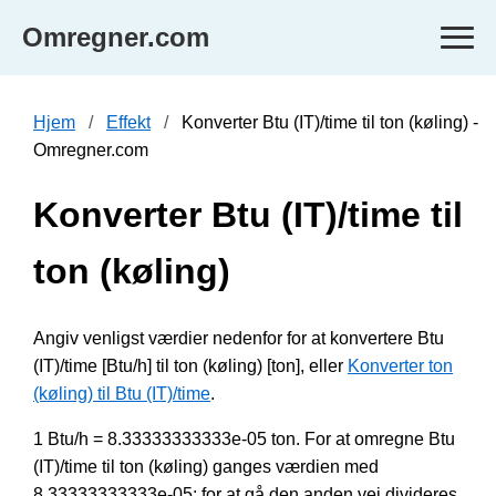
Omregner.com
Hjem
Effekt
Konverter Btu (IT)/time til ton (køling) -
Omregner.com
Konverter Btu (IT)/time til
ton (køling)
Angiv venligst værdier nedenfor for at konvertere Btu
(IT)/time [Btu/h] til ton (køling) [ton], eller
Konverter ton
(køling) til Btu (IT)/time
.
1 Btu/h = 8.33333333333e-05 ton. For at omregne Btu
(IT)/time til ton (køling) ganges værdien med
8.33333333333e-05; for at gå den anden vej divideres