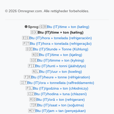
© 2026 Omregner.com. Alle rettigheder forbeholdes.
🇬🇧
🌐 Sprog:
Btu (IT)/time » ton (køling)
🇩🇰
Btu (IT)/time » ton (køling)
🇪🇸
Btu (IT)/hora » tonelada (refrigeración)
🇵🇹
Btu (IT)/hora » tonelada (refrigeração)
🇩🇪
Btu (IT)/Stunde » Tonne (Kühlung)
🇳🇴
Btu (IT)/time » ton (kjøling)
🇸🇪
Btu (IT)/timme » ton (kylning)
🇫🇮
Btu (IT)/tunti » tonni (jäähdytys)
🇳🇱
Btu (IT)/uur » ton (koeling)
🇫🇷
Btu (IT)/heure » tonne (réfrigération)
🇮🇹
Btu (IT)/ora » tonnellata (raffreddamento)
🇵🇱
Btu (IT)/godzina » ton (chłodniczy)
🇨🇿
Btu (IT)/hodina » tuna (chlazení)
🇷🇴
Btu (IT)/oră » ton (refrigerare)
🇹🇷
Btu (IT)/saat » ton (soğutma)
🇲🇾
Btu (IT)/jam » tan (penyejukan)