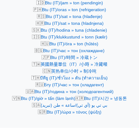
🇮🇩
Btu (IT)/jam » ton (pendingin)
🇵🇭
Btu (IT)/oras » ton (refrigeration)
🇷🇸
Btu (IT)/sat » tona (hlađenje)
🇭🇷
Btu (IT)/sat » tona (hladnjena)
🇸🇰
Btu (IT)/hodina » tuna (chladenie)
🇮🇸
Btu (IT)/klukkustund » tonn (kælir)
🇭🇺
Btu (IT)/óra » ton (hűtés)
🇧🇬
Btu (IT)/час » тон (охлаждане)
🇯🇵
Btu (IT)/時間 » 冷蔵トン
🇹🇼
英國熱量單位（IT）/小時 » 冷藏噸
🇨🇳
英热单位/小时 » 制冷吨
🇹🇭
บีทียู (IT)/ชั่วโมง » ตัน (ทำความเย็น)
🇷🇺
Бту (IT)/час » тон (хладагент)
🇺🇦
Btu (IT)/година » тон (холодоагентний)
🇻🇳
🇰🇷
Btu (IT)/giờ » tấn (làm lạnh)
Btu (IT)/시간 » 냉동톤
🇸🇦
بي تي يو (آي تي)/ساعة » طن (تبريد)
🇬🇷
Btu (IT)/ώρα » τόνος (ψύξη)